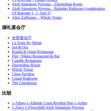
Aloft Singapore Novena – Zhongshan Room
Aloft Singapore Novena – Balestier Ballroom (combination
Of Balestier 1, 2, And 3)
Altro Zafferano – Whole Venue
婚礼宴会厅
全部宴会厅
La Torre By Monti
Sol & Ora
Kaarla & Oumi Restaurant
Flnt | Nikkei Restaurant & Bar
Camille Restaurant
Zhongshan Room
Whole Venue
Glass Pavilion
Grand Ballroom
The Glasshouse
比较
1-Alfaro-1-Altitude Coast Rooftop Bar-1-Arden
1-Atico-1-Flowerhill-Aloft Singapore Novena