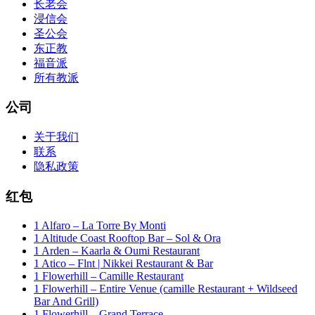
长老会
浸信会
圣公会
东正教
福音派
所有教派
公司
关于我们
联系
隐私政策
红包
1 Alfaro – La Torre By Monti
1 Altitude Coast Rooftop Bar – Sol & Ora
1 Arden – Kaarla & Oumi Restaurant
1 Atico – Flnt | Nikkei Restaurant & Bar
1 Flowerhill – Camille Restaurant
1 Flowerhill – Entire Venue (camille Restaurant + Wildseed
Bar And Grill)
1 Flowerhill – Grand Terrace