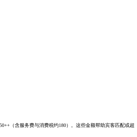
 $170。基于每人150++（含服务费与消费税约180）。这些金额帮助宾客匹配或超