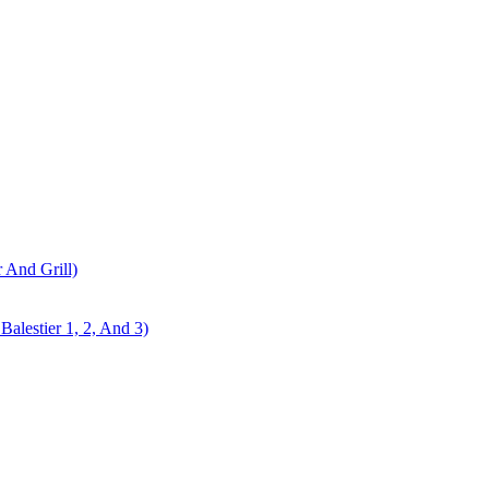
r And Grill)
alestier 1, 2, And 3)