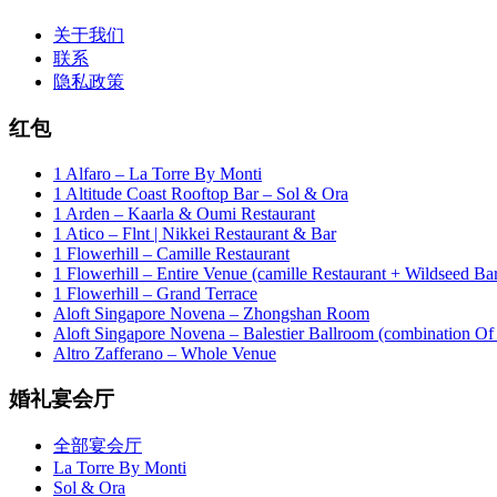
关于我们
联系
隐私政策
红包
1 Alfaro – La Torre By Monti
1 Altitude Coast Rooftop Bar – Sol & Ora
1 Arden – Kaarla & Oumi Restaurant
1 Atico – Flnt | Nikkei Restaurant & Bar
1 Flowerhill – Camille Restaurant
1 Flowerhill – Entire Venue (camille Restaurant + Wildseed Ba
1 Flowerhill – Grand Terrace
Aloft Singapore Novena – Zhongshan Room
Aloft Singapore Novena – Balestier Ballroom (combination Of B
Altro Zafferano – Whole Venue
婚礼宴会厅
全部宴会厅
La Torre By Monti
Sol & Ora