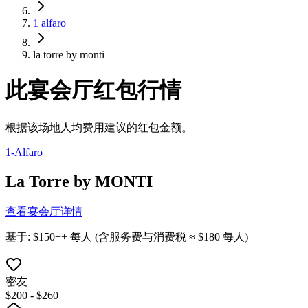
1 alfaro
la torre by monti
此宴会厅红包行情
根据该场地人均费用建议的红包金额。
1-Alfaro
La Torre by MONTI
查看宴会厅详情
基于
: $
150
++
每人
(
含服务费与消费税
≈ $
180
每人
)
密友
$200 - $260