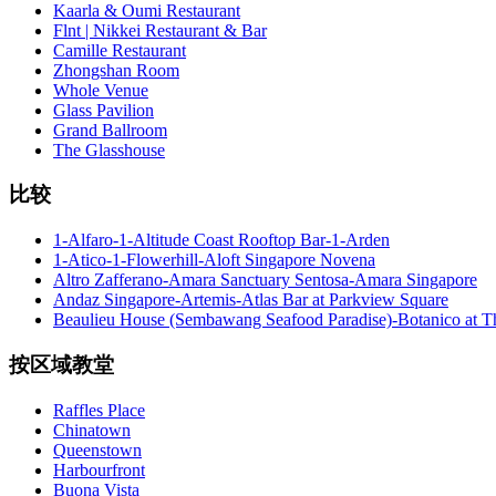
Kaarla & Oumi Restaurant
Flnt | Nikkei Restaurant & Bar
Camille Restaurant
Zhongshan Room
Whole Venue
Glass Pavilion
Grand Ballroom
The Glasshouse
比较
1-Alfaro-1-Altitude Coast Rooftop Bar-1-Arden
1-Atico-1-Flowerhill-Aloft Singapore Novena
Altro Zafferano-Amara Sanctuary Sentosa-Amara Singapore
Andaz Singapore-Artemis-Atlas Bar at Parkview Square
Beaulieu House (Sembawang Seafood Paradise)-Botanico at 
按区域教堂
Raffles Place
Chinatown
Queenstown
Harbourfront
Buona Vista