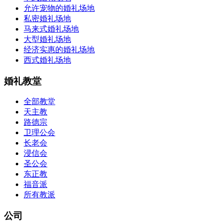
允许宠物的婚礼场地
私密婚礼场地
马来式婚礼场地
大型婚礼场地
经济实惠的婚礼场地
西式婚礼场地
婚礼教堂
全部教堂
天主教
路德宗
卫理公会
长老会
浸信会
圣公会
东正教
福音派
所有教派
公司