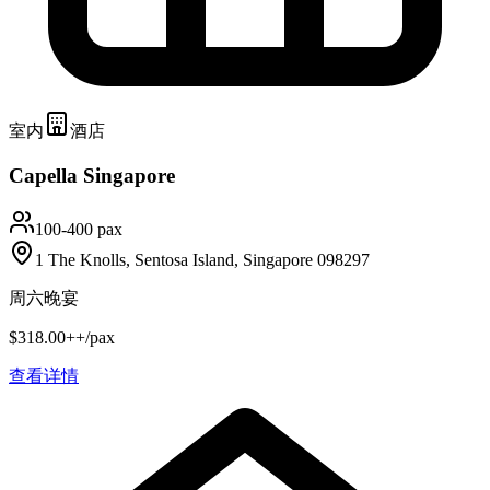
室内
酒店
Capella Singapore
100-400 pax
1 The Knolls, Sentosa Island, Singapore 098297
周六晚宴
$318.00++/pax
查看详情