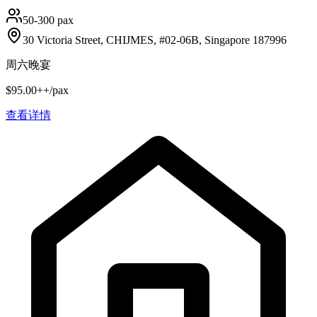
50-300 pax
30 Victoria Street, CHIJMES, #02-06B, Singapore 187996
周六晚宴
$95.00++/pax
查看详情