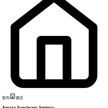
室内
酒店
Amara Sanctuary Sentosa