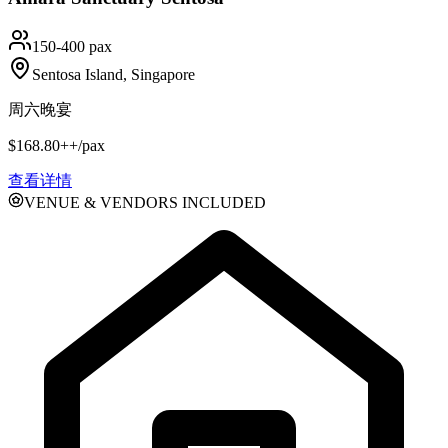
150-400 pax
Sentosa Island, Singapore
周六晚宴
$168.80++/pax
查看详情
VENUE & VENDORS INCLUDED