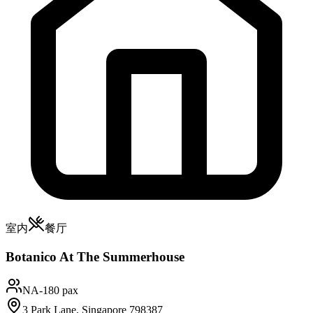
室内
餐厅
Botanico At The Summerhouse
NA
-180 pax
3 Park Lane, Singapore 798387