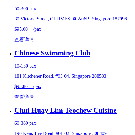
50-300 pax
30 Victoria Street, CHIJMES, #02-06B, Singapore 187996
$95.00++/pax
查看详情
Chinese Swimming Club
10-130 pax
181 Kitchener Road, #03-04, Singapore 208533
$93.80++/pax
查看详情
Chui Huay Lim Teochew Cuisine
60-360 pax
190 Keng Lee Road, #01-02, Singapore 308409