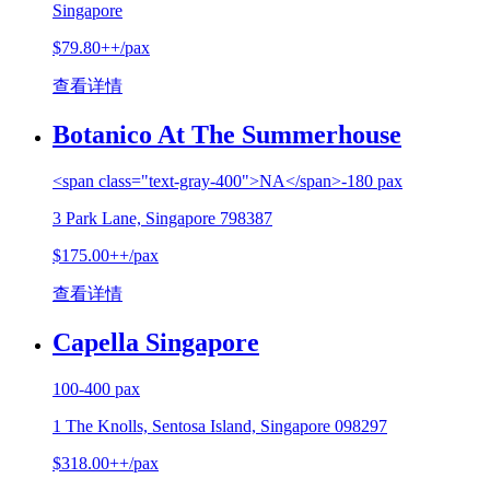
Singapore
$79.80++/pax
查看详情
Botanico At The Summerhouse
<span class="text-gray-400">NA</span>-180 pax
3 Park Lane, Singapore 798387
$175.00++/pax
查看详情
Capella Singapore
100-400 pax
1 The Knolls, Sentosa Island, Singapore 098297
$318.00++/pax