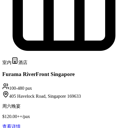
室内
酒店
Furama RiverFront Singapore
100-480 pax
405 Havelock Road, Singapore 169633
周六晚宴
$120.00++/pax
查看详情