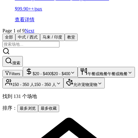
$99.90++/pax
查看详情
Page
1
of
9
Next
全部
中式 / 西式
马来 / 印度
教堂
搜索
Filters
$
20
- $
400
$
20
- $
400
午餐或晚餐
午餐或晚餐
150 - 350 人
150 - 350 人
允许宠物
宠物
找到 131 个场地
排序：
最多浏览
最多收藏