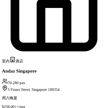
室内
酒店
Andaz Singapore
70-280 pax
5 Fraser Street, Singapore 189354
周六晚宴
$258.00++/pax