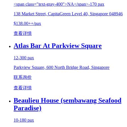
<span class="text-gray-400">NA</span>-170 pax
138 Market Street, CapitaGreen Level 40, Singapore 048946
$138.00++/pax
查看详情
Atlas Bar At Parkview Square
12-300 pax
Parkview Square, 600 North Bridge Road, Singapore
联系询价
查看详情
Beaulieu House (sembawang Seafood
Paradise)
10-180 pax