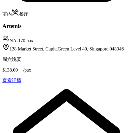
室内
餐厅
Artemis
NA
-170 pax
138 Market Street, CapitaGreen Level 40, Singapore 048946
周六晚宴
$138.00++/pax
查看详情