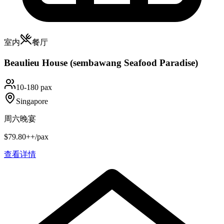
室内
餐厅
Beaulieu House (sembawang Seafood Paradise)
10-180 pax
Singapore
周六晚宴
$79.80++/pax
查看详情