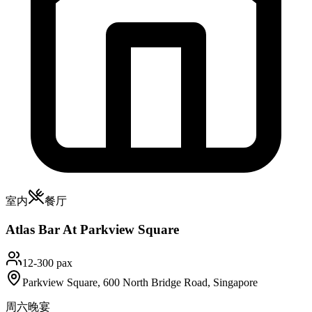
室内
餐厅
Atlas Bar At Parkview Square
12-300 pax
Parkview Square, 600 North Bridge Road, Singapore
周六晚宴