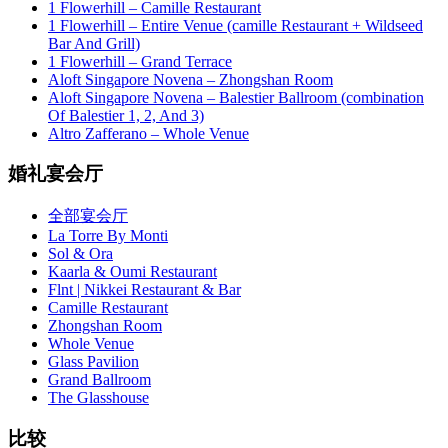
1 Flowerhill – Camille Restaurant
1 Flowerhill – Entire Venue (camille Restaurant + Wildseed
Bar And Grill)
1 Flowerhill – Grand Terrace
Aloft Singapore Novena – Zhongshan Room
Aloft Singapore Novena – Balestier Ballroom (combination
Of Balestier 1, 2, And 3)
Altro Zafferano – Whole Venue
婚礼宴会厅
全部宴会厅
La Torre By Monti
Sol & Ora
Kaarla & Oumi Restaurant
Flnt | Nikkei Restaurant & Bar
Camille Restaurant
Zhongshan Room
Whole Venue
Glass Pavilion
Grand Ballroom
The Glasshouse
比较