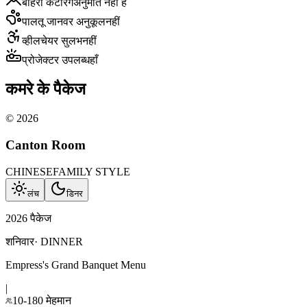
बाहरी केटरिंग
अनुमति नहीं है
पालतू जानवर अनुकूल
नहीं
व्हीलचेयर सुलभ
नहीं
प्रोजेक्टर उपलब्ध
हाँ
कमरे के पैकेज
©
2026
Canton Room
CHINESE
FAMILY STYLE
लंच
डिनर
2026 पैकेज
शनिवार
·
DINNER
Empress's Grand Banquet Menu
|
10-180 मेहमान