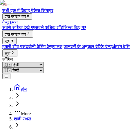
सभी एक में विवाह पैकेज सिंगापुर
द्वारा ब्राउज़ करें
▼
वेन्यू
कमरा
सबसे अधिक देखे गए
सबसे अधिक शॉर्टलिस्ट किए गए
द्वारा ब्राउज़ करें
सूची
▼
हमारी शीर्ष पसंद
चीनी वेडिंग वेन्यू
पालतू जानवरों के अनुकूल वेडिंग वेन्यू
अंतरंग वेडिंग
सूची
लॉगिन
☰
होम
More
शादी स्थल