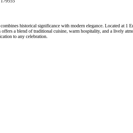
e 179555
combines historical significance with modern elegance. Located at 1 Emp
ffers a blend of traditional cuisine, warm hospitality, and a lively atm
cation to any celebration.