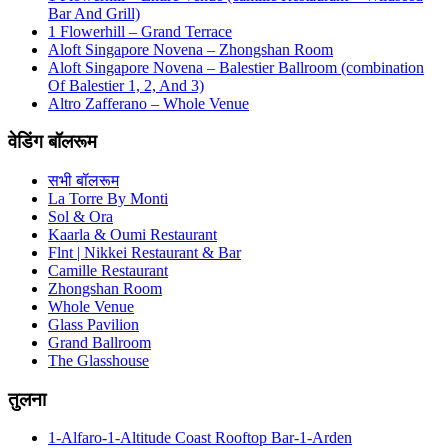
Bar And Grill)
1 Flowerhill – Grand Terrace
Aloft Singapore Novena – Zhongshan Room
Aloft Singapore Novena – Balestier Ballroom (combination
Of Balestier 1, 2, And 3)
Altro Zafferano – Whole Venue
वेडिंग बॉलरूम
सभी बॉलरूम
La Torre By Monti
Sol & Ora
Kaarla & Oumi Restaurant
Flnt | Nikkei Restaurant & Bar
Camille Restaurant
Zhongshan Room
Whole Venue
Glass Pavilion
Grand Ballroom
The Glasshouse
तुलना
1-Alfaro-1-Altitude Coast Rooftop Bar-1-Arden