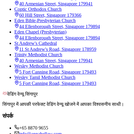
40 Armenian Street, Singapore 179941
Coptic Orthodox Church
60 Hill Street, Singapore 179366
Eden Bible-Presbyterian Church
44 Ellenborough Street, Singapore 179894
Eden Chapel (Presbyterian)
44 Ellenborough Street, Singapore 179894
St Andrew's Cathedral
11 St Andrew's Road, Singapore 178959
Trinity Methodist Church
40 Armenian Street, Singapore 179941
Wesley Methodist Church
5 Fort Canning Road, Singapore 179493
Wesley Tamil Methodist Church
5 Fort Canning Road, Singapore 179493
वेडिंग वेन्यू सिंगापुर
सिंगापुर में आपकी परफेक्ट वेडिंग वेन्यू खोजने में आपका विश्वसनीय साथी।
संपर्क
+65 8870 9655
info@annabellaw.com