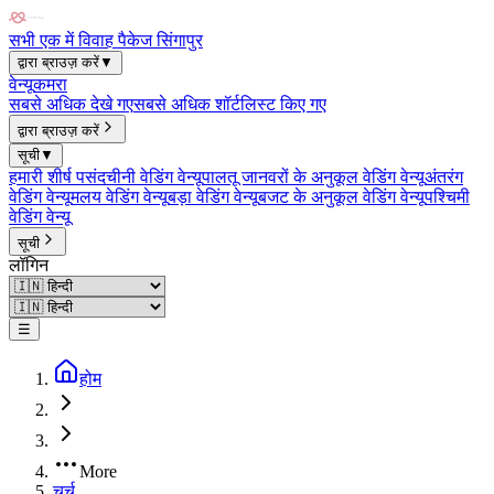
सभी एक में विवाह पैकेज सिंगापुर
द्वारा ब्राउज़ करें
▼
वेन्यू
कमरा
सबसे अधिक देखे गए
सबसे अधिक शॉर्टलिस्ट किए गए
द्वारा ब्राउज़ करें
सूची
▼
हमारी शीर्ष पसंद
चीनी वेडिंग वेन्यू
पालतू जानवरों के अनुकूल वेडिंग वेन्यू
अंतरंग
वेडिंग वेन्यू
मलय वेडिंग वेन्यू
बड़ा वेडिंग वेन्यू
बजट के अनुकूल वेडिंग वेन्यू
पश्चिमी
वेडिंग वेन्यू
सूची
लॉगिन
☰
होम
More
चर्च