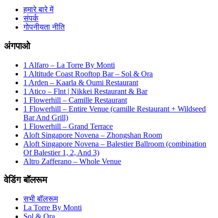
हमारे बारे में
संपर्क
गोपनीयता नीति
अंगपाओ
1 Alfaro – La Torre By Monti
1 Altitude Coast Rooftop Bar – Sol & Ora
1 Arden – Kaarla & Oumi Restaurant
1 Atico – Flnt | Nikkei Restaurant & Bar
1 Flowerhill – Camille Restaurant
1 Flowerhill – Entire Venue (camille Restaurant + Wildseed
Bar And Grill)
1 Flowerhill – Grand Terrace
Aloft Singapore Novena – Zhongshan Room
Aloft Singapore Novena – Balestier Ballroom (combination
Of Balestier 1, 2, And 3)
Altro Zafferano – Whole Venue
वेडिंग बॉलरूम
सभी बॉलरूम
La Torre By Monti
Sol & Ora