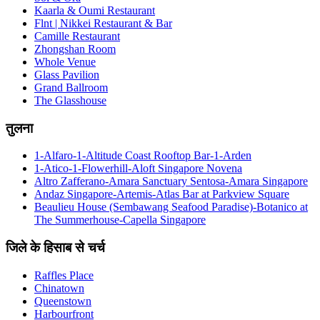
Kaarla & Oumi Restaurant
Flnt | Nikkei Restaurant & Bar
Camille Restaurant
Zhongshan Room
Whole Venue
Glass Pavilion
Grand Ballroom
The Glasshouse
तुलना
1-Alfaro-1-Altitude Coast Rooftop Bar-1-Arden
1-Atico-1-Flowerhill-Aloft Singapore Novena
Altro Zafferano-Amara Sanctuary Sentosa-Amara Singapore
Andaz Singapore-Artemis-Atlas Bar at Parkview Square
Beaulieu House (Sembawang Seafood Paradise)-Botanico at
The Summerhouse-Capella Singapore
जिले के हिसाब से चर्च
Raffles Place
Chinatown
Queenstown
Harbourfront