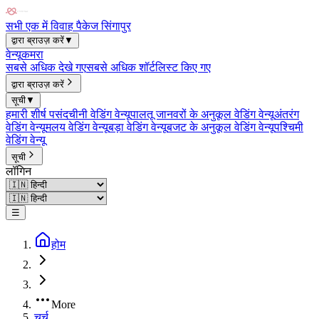
सभी एक में विवाह पैकेज सिंगापुर
द्वारा ब्राउज़ करें
▼
वेन्यू
कमरा
सबसे अधिक देखे गए
सबसे अधिक शॉर्टलिस्ट किए गए
द्वारा ब्राउज़ करें
सूची
▼
हमारी शीर्ष पसंद
चीनी वेडिंग वेन्यू
पालतू जानवरों के अनुकूल वेडिंग वेन्यू
अंतरंग
वेडिंग वेन्यू
मलय वेडिंग वेन्यू
बड़ा वेडिंग वेन्यू
बजट के अनुकूल वेडिंग वेन्यू
पश्चिमी
वेडिंग वेन्यू
सूची
लॉगिन
☰
होम
More
चर्च