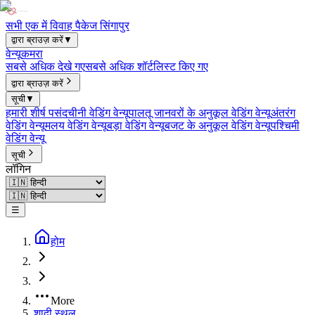
सभी एक में विवाह पैकेज सिंगापुर
द्वारा ब्राउज़ करें
▼
वेन्यू
कमरा
सबसे अधिक देखे गए
सबसे अधिक शॉर्टलिस्ट किए गए
द्वारा ब्राउज़ करें
सूची
▼
हमारी शीर्ष पसंद
चीनी वेडिंग वेन्यू
पालतू जानवरों के अनुकूल वेडिंग वेन्यू
अंतरंग
वेडिंग वेन्यू
मलय वेडिंग वेन्यू
बड़ा वेडिंग वेन्यू
बजट के अनुकूल वेडिंग वेन्यू
पश्चिमी
वेडिंग वेन्यू
सूची
लॉगिन
☰
होम
More
शादी स्थल