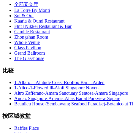
全部宴会厅
La Torre By Monti
Sol & Ora
Kaarla & Oumi Restaurant
Flnt | Nikkei Restaurant & Bar
Camille Restaurant
Zhongshan Room
Whole Venue
Glass Pavilion
Grand Ballroom
The Glasshouse
比较
1-Alfaro-1-Altitude Coast Rooftop Bar-1-Arden
1-Atico-1-Flowerhill-Aloft Singapore Novena
Altro Zafferano-Amara Sanctuary Sentosa-Amara Singapore
Andaz Singapore-Artemis-Atlas Bar at Parkview Square
Beaulieu House (Sembawang Seafood Paradise)-Botanico at 
按区域教堂
Raffles Place