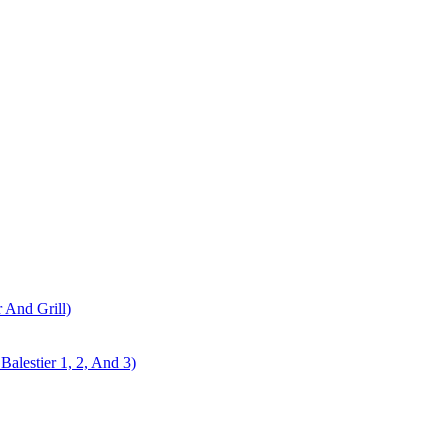
r And Grill)
alestier 1, 2, And 3)