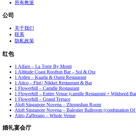
所有教派
公司
关于我们
联系
隐私政策
红包
1 Alfaro – La Torre By Monti
1 Altitude Coast Rooftop Bar – Sol & Ora
1 Arden – Kaarla & Oumi Restaurant
1 Atico – Flnt | Nikkei Restaurant & Bar
1 Flowerhill – Camille Restaurant
1 Flowerhill – Entire Venue (camille Restaurant + Wildseed Ba
1 Flowerhill – Grand Terrace
Aloft Singapore Novena – Zhongshan Room
Aloft Singapore Novena – Balestier Ballroom (combination Of B
Altro Zafferano – Whole Venue
婚礼宴会厅