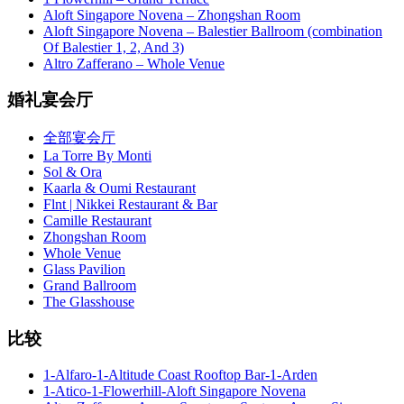
Aloft Singapore Novena – Zhongshan Room
Aloft Singapore Novena – Balestier Ballroom (combination
Of Balestier 1, 2, And 3)
Altro Zafferano – Whole Venue
婚礼宴会厅
全部宴会厅
La Torre By Monti
Sol & Ora
Kaarla & Oumi Restaurant
Flnt | Nikkei Restaurant & Bar
Camille Restaurant
Zhongshan Room
Whole Venue
Glass Pavilion
Grand Ballroom
The Glasshouse
比较
1-Alfaro-1-Altitude Coast Rooftop Bar-1-Arden
1-Atico-1-Flowerhill-Aloft Singapore Novena