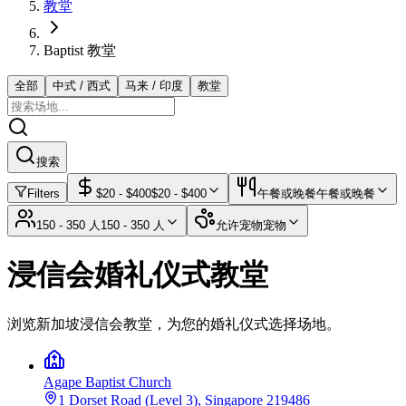
教堂
Baptist 教堂
全部
中式 / 西式
马来 / 印度
教堂
搜索
Filters
$
20
- $
400
$
20
- $
400
午餐或晚餐
午餐或晚餐
150 - 350 人
150 - 350 人
允许宠物
宠物
浸信会婚礼仪式教堂
浏览新加坡浸信会教堂，为您的婚礼仪式选择场地。
Agape Baptist Church
1 Dorset Road (Level 3), Singapore 219486