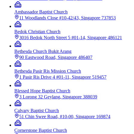
Ambassador Baptist Church
11 Woodlands Close #10-42/43, Singapore 737853
Bedok Christian Church
3016 Bedok North Street 5 #01-14, Singapore 486121
Bethesda Church Bukit Arang
90 Eastwood Road, Singapore 486407
Bethesda Pasir Ris Mission Church
1 Pasir Ris Drive 4 #01-11, Singapore 519457
Blessed Hope Baptist Church
3 Lorong 32 Geylang, Singapore 388039
Calvary Baptist Church
51 Chin Swee Road, #10-00, Singapore 169874
Cornerstone Baptist Church