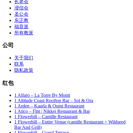
长老会
浸信会
圣公会
东正教
福音派
所有教派
公司
关于我们
联系
隐私政策
红包
1 Alfaro – La Torre By Monti
1 Altitude Coast Rooftop Bar – Sol & Ora
1 Arden – Kaarla & Oumi Restaurant
1 Atico – Flnt | Nikkei Restaurant & Bar
1 Flowerhill – Camille Restaurant
1 Flowerhill – Entire Venue (camille Restaurant + Wildseed
Bar And Grill)
1 Flowerhill – Grand Terrace