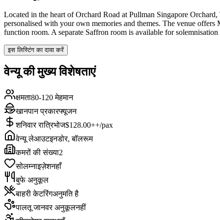
Located in the heart of Orchard Road at Pullman Singapore Orchard, Th
personalised with your own memories and themes. The venue offers M
function room. A separate Saffron room is available for solemnisation
इस लिस्टिंग का दावा करें
वेन्यू की मुख्य विशेषताएं
क्षमता
80-120 मेहमान
खानपान प्रकार
फ्यूजन
शनिवार रात्रिभोज
$128.00++/pax
वेन्यू लेआउट
इनडोर, बॉलरूम
कमरों की संख्या
2
सोलम्नाइज़ेशन
हाँ
बुफे अनुकूल
बाहरी केटरिंग
अनुमति है
पालतू जानवर अनुकूल
नहीं