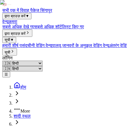
सभी एक में विवाह पैकेज सिंगापुर
द्वारा ब्राउज़ करें
▼
वेन्यू
कमरा
सबसे अधिक देखे गए
सबसे अधिक शॉर्टलिस्ट किए गए
द्वारा ब्राउज़ करें
सूची
▼
हमारी शीर्ष पसंद
चीनी वेडिंग वेन्यू
पालतू जानवरों के अनुकूल वेडिंग वेन्यू
अंतरंग वेडिंग
सूची
लॉगिन
☰
होम
More
शादी स्थल