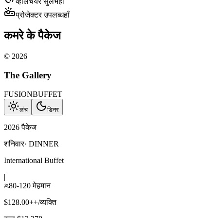
व्हीलचेयर सुलभ
हाँ
प्रोजेक्टर उपलब्ध
हाँ
कमरे के पैकेज
©
2026
The Gallery
FUSION
BUFFET
लंच
डिनर
2026 पैकेज
शनिवार
·
DINNER
International Buffet
|
80-120 मेहमान
$128.00++/व्यक्ति