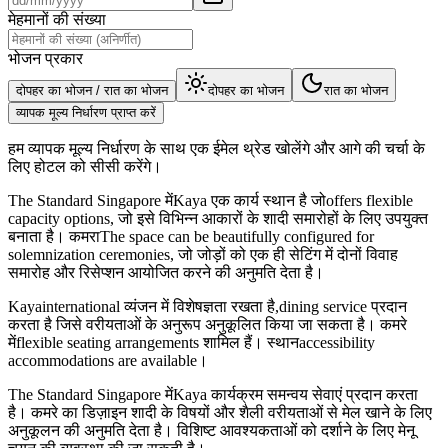
मेहमानों की संख्या
भोजन प्रकार
दोपहर का भोजन / रात का भोजन
दोपहर का भोजन
रात का भोजन
व्यापक मूल्य निर्धारण प्राप्त करें
हम व्यापक मूल्य निर्धारण के साथ एक ईमेल थ्रेड खोलेंगे और आगे की चर्चा के
लिए होटल को सीसी करेंगे।
The Standard Singapore मेंKaya एक कार्य स्थान है जोoffers flexible
capacity options, जो इसे विभिन्न आकारों के शादी समारोहों के लिए उपयुक्त
बनाता है। कमराThe space can be beautifully configured for
solemnization ceremonies, जो जोड़ों को एक ही सेटिंग में दोनों विवाह
समारोह और रिसेप्शन आयोजित करने की अनुमति देता है।
Kayainternational व्यंजन में विशेषज्ञता रखता है,dining service प्रदान
करता है जिसे वरीयताओं के अनुरूप अनुकूलित किया जा सकता है। कमरे
मेंflexible seating arrangements शामिल हैं। स्थानaccessibility
accommodations are available।
The Standard Singapore मेंKaya कार्यक्रम समन्वय सेवाएं प्रदान करता
है। कमरे का डिज़ाइन शादी के विषयों और शैली वरीयताओं से मेल खाने के लिए
अनुकूलन की अनुमति देता है। विशिष्ट आवश्यकताओं को दर्शाने के लिए मेनू