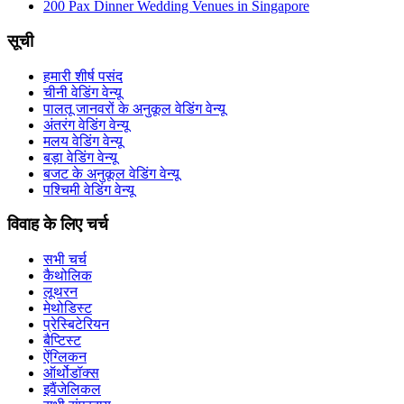
200 Pax Dinner Wedding Venues in Singapore
सूची
हमारी शीर्ष पसंद
चीनी वेडिंग वेन्यू
पालतू जानवरों के अनुकूल वेडिंग वेन्यू
अंतरंग वेडिंग वेन्यू
मलय वेडिंग वेन्यू
बड़ा वेडिंग वेन्यू
बजट के अनुकूल वेडिंग वेन्यू
पश्चिमी वेडिंग वेन्यू
विवाह के लिए चर्च
सभी चर्च
कैथोलिक
लूथरन
मेथोडिस्ट
प्रेस्बिटेरियन
बैप्टिस्ट
ऐंग्लिकन
ऑर्थोडॉक्स
इवैंजेलिकल