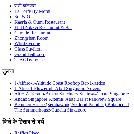
सभी बॉलरूम
La Torre By Monti
Sol & Ora
Kaarla & Oumi Restaurant
Flnt | Nikkei Restaurant & Bar
Camille Restaurant
Zhongshan Room
Whole Venue
Glass Pavilion
Grand Ballroom
The Glasshouse
तुलना
1-Alfaro-1-Altitude Coast Rooftop Bar-1-Arden
1-Atico-1-Flowerhill-Aloft Singapore Novena
Altro Zafferano-Amara Sanctuary Sentosa-Amara Singapore
Andaz Singapore-Artemis-Atlas Bar at Parkview Square
Beaulieu House (Sembawang Seafood Paradise)-Botanico at
The Summerhouse-Capella Singapore
जिले के हिसाब से चर्च
Raffles Place