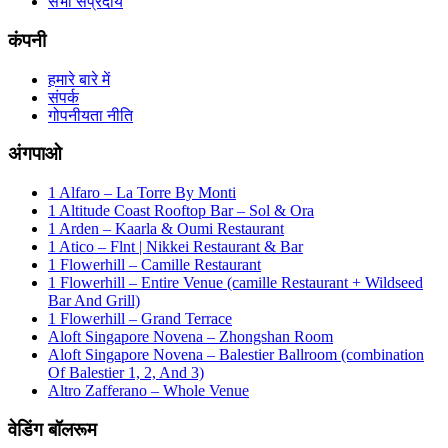
सभी संप्रदाय
कंपनी
हमारे बारे में
संपर्क
गोपनीयता नीति
अंगपाओ
1 Alfaro – La Torre By Monti
1 Altitude Coast Rooftop Bar – Sol & Ora
1 Arden – Kaarla & Oumi Restaurant
1 Atico – Flnt | Nikkei Restaurant & Bar
1 Flowerhill – Camille Restaurant
1 Flowerhill – Entire Venue (camille Restaurant + Wildseed
Bar And Grill)
1 Flowerhill – Grand Terrace
Aloft Singapore Novena – Zhongshan Room
Aloft Singapore Novena – Balestier Ballroom (combination
Of Balestier 1, 2, And 3)
Altro Zafferano – Whole Venue
वेडिंग बॉलरूम