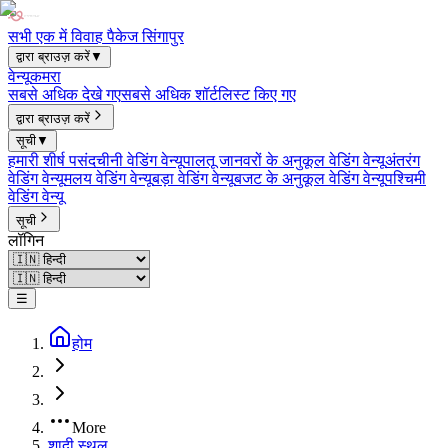
सभी एक में विवाह पैकेज सिंगापुर
द्वारा ब्राउज़ करें
▼
वेन्यू
कमरा
सबसे अधिक देखे गए
सबसे अधिक शॉर्टलिस्ट किए गए
द्वारा ब्राउज़ करें
सूची
▼
हमारी शीर्ष पसंद
चीनी वेडिंग वेन्यू
पालतू जानवरों के अनुकूल वेडिंग वेन्यू
अंतरंग
वेडिंग वेन्यू
मलय वेडिंग वेन्यू
बड़ा वेडिंग वेन्यू
बजट के अनुकूल वेडिंग वेन्यू
पश्चिमी
वेडिंग वेन्यू
सूची
लॉगिन
☰
होम
More
शादी स्थल