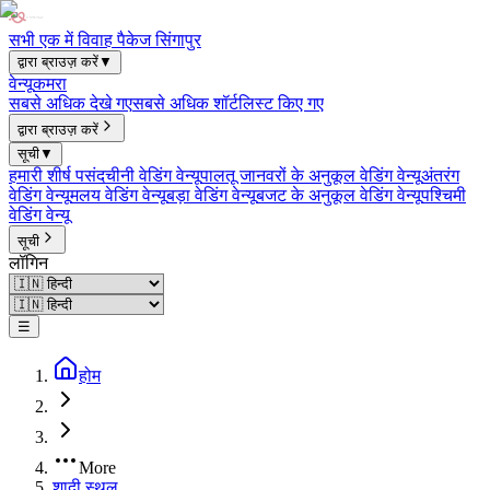
सभी एक में विवाह पैकेज सिंगापुर
द्वारा ब्राउज़ करें
▼
वेन्यू
कमरा
सबसे अधिक देखे गए
सबसे अधिक शॉर्टलिस्ट किए गए
द्वारा ब्राउज़ करें
सूची
▼
हमारी शीर्ष पसंद
चीनी वेडिंग वेन्यू
पालतू जानवरों के अनुकूल वेडिंग वेन्यू
अंतरंग
वेडिंग वेन्यू
मलय वेडिंग वेन्यू
बड़ा वेडिंग वेन्यू
बजट के अनुकूल वेडिंग वेन्यू
पश्चिमी
वेडिंग वेन्यू
सूची
लॉगिन
☰
होम
More
शादी स्थल