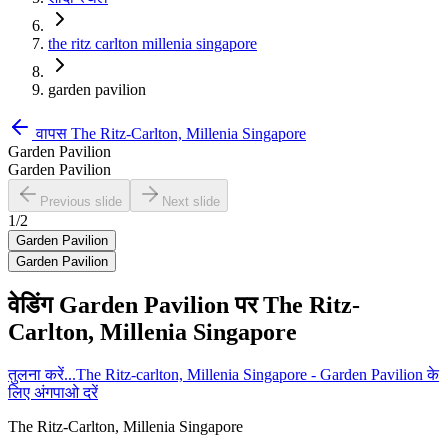
the ritz carlton millenia singapore
garden pavilion
वापस
The Ritz-Carlton, Millenia Singapore
Garden Pavilion
Garden Pavilion
Previous slide
Next slide
1
/
2
Garden Pavilion
Garden Pavilion
वेडिंग
Garden Pavilion
पर
The Ritz-
Carlton, Millenia Singapore
तुलना करें...
The Ritz-carlton, Millenia Singapore - Garden Pavilion के
लिए अंगपाओ दरें
The Ritz-Carlton, Millenia Singapore