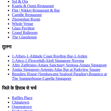
Sol & Ora
Kaarla & Oumi Restaurant
Flnt | Nikkei Restaurant & Bar
Camille Restaurant
Zhongshan Room
Whole Venue
Glass Pavilion
Grand Ballroom
The Glasshouse
तुलना
1-Alfaro-1-Altitude Coast Rooftop Bar-1-Arden
1-Atico-1-Flowerhill-Aloft Singapore Novena
Altro Zafferano-Amara Sanctuary Sentosa-Amara Singapore
Andaz Singapore-Artemis-Atlas Bar at Parkview Square
Beaulieu House (Sembawang Seafood Paradise)-Botanico at
The Summerhouse-Capella Singapore
जिले के हिसाब से चर्च
Raffles Place
Chinatown
Queenstown