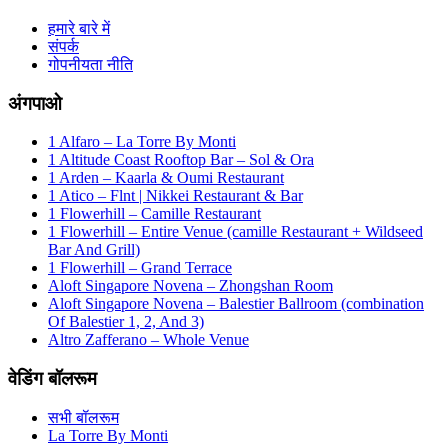
हमारे बारे में
संपर्क
गोपनीयता नीति
अंगपाओ
1 Alfaro – La Torre By Monti
1 Altitude Coast Rooftop Bar – Sol & Ora
1 Arden – Kaarla & Oumi Restaurant
1 Atico – Flnt | Nikkei Restaurant & Bar
1 Flowerhill – Camille Restaurant
1 Flowerhill – Entire Venue (camille Restaurant + Wildseed
Bar And Grill)
1 Flowerhill – Grand Terrace
Aloft Singapore Novena – Zhongshan Room
Aloft Singapore Novena – Balestier Ballroom (combination
Of Balestier 1, 2, And 3)
Altro Zafferano – Whole Venue
वेडिंग बॉलरूम
सभी बॉलरूम
La Torre By Monti