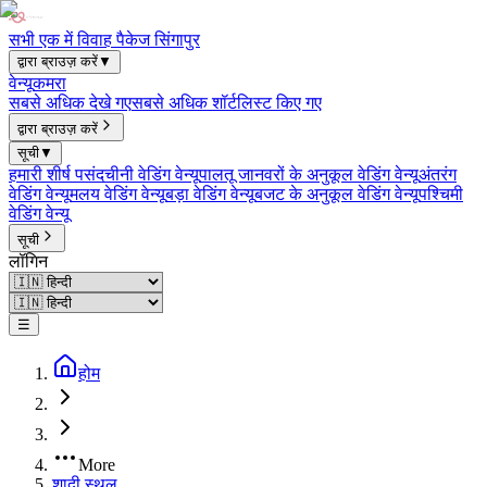
सभी एक में विवाह पैकेज सिंगापुर
द्वारा ब्राउज़ करें
▼
वेन्यू
कमरा
सबसे अधिक देखे गए
सबसे अधिक शॉर्टलिस्ट किए गए
द्वारा ब्राउज़ करें
सूची
▼
हमारी शीर्ष पसंद
चीनी वेडिंग वेन्यू
पालतू जानवरों के अनुकूल वेडिंग वेन्यू
अंतरंग
वेडिंग वेन्यू
मलय वेडिंग वेन्यू
बड़ा वेडिंग वेन्यू
बजट के अनुकूल वेडिंग वेन्यू
पश्चिमी
वेडिंग वेन्यू
सूची
लॉगिन
☰
होम
More
शादी स्थल