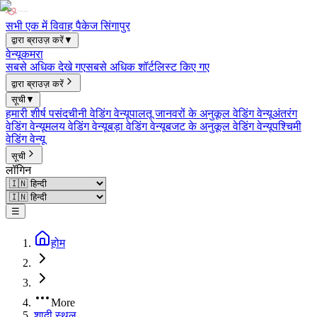
सभी एक में विवाह पैकेज सिंगापुर
द्वारा ब्राउज़ करें
▼
वेन्यू
कमरा
सबसे अधिक देखे गए
सबसे अधिक शॉर्टलिस्ट किए गए
द्वारा ब्राउज़ करें
सूची
▼
हमारी शीर्ष पसंद
चीनी वेडिंग वेन्यू
पालतू जानवरों के अनुकूल वेडिंग वेन्यू
अंतरंग
वेडिंग वेन्यू
मलय वेडिंग वेन्यू
बड़ा वेडिंग वेन्यू
बजट के अनुकूल वेडिंग वेन्यू
पश्चिमी
वेडिंग वेन्यू
सूची
लॉगिन
☰
होम
More
शादी स्थल