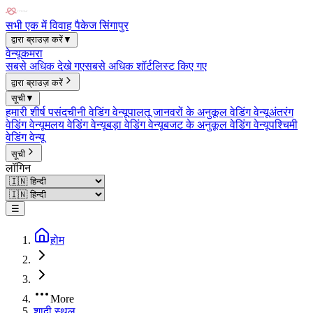
सभी एक में विवाह पैकेज सिंगापुर
द्वारा ब्राउज़ करें
▼
वेन्यू
कमरा
सबसे अधिक देखे गए
सबसे अधिक शॉर्टलिस्ट किए गए
द्वारा ब्राउज़ करें
सूची
▼
हमारी शीर्ष पसंद
चीनी वेडिंग वेन्यू
पालतू जानवरों के अनुकूल वेडिंग वेन्यू
अंतरंग
वेडिंग वेन्यू
मलय वेडिंग वेन्यू
बड़ा वेडिंग वेन्यू
बजट के अनुकूल वेडिंग वेन्यू
पश्चिमी
वेडिंग वेन्यू
सूची
लॉगिन
☰
होम
More
शादी स्थल