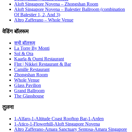
Aloft Singapore Novena – Zhongshan Room
Aloft Singapore Novena – Balestier Ballroom (combination
Of Balestier 1, 2, And 3)
Altro Zafferano – Whole Venue
वेडिंग बॉलरूम
सभी बॉलरूम
La Torre By Monti
Sol & Ora
Kaarla & Oumi Restaurant
Flnt | Nikkei Restaurant & Bar
Camille Restaurant
Zhongshan Room
Whole Venue
Glass Pavilion
Grand Ballroom
The Glasshouse
तुलना
1-Alfaro-1-Altitude Coast Rooftop Bar-1-Arden
1-Atico-1-Flowerhill-Aloft Singapore Novena
Altro Zafferano-Amara Sanctuary Sentosa-Amara Singapore