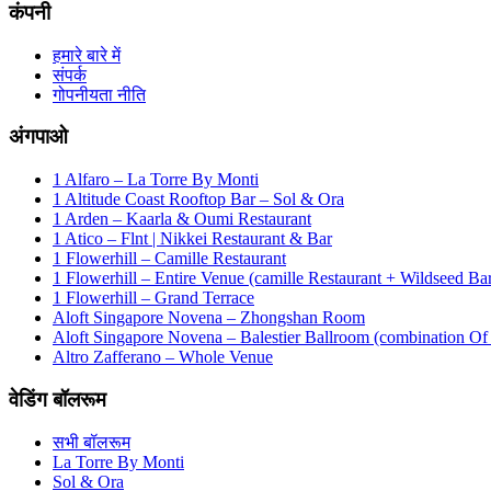
कंपनी
हमारे बारे में
संपर्क
गोपनीयता नीति
अंगपाओ
1 Alfaro – La Torre By Monti
1 Altitude Coast Rooftop Bar – Sol & Ora
1 Arden – Kaarla & Oumi Restaurant
1 Atico – Flnt | Nikkei Restaurant & Bar
1 Flowerhill – Camille Restaurant
1 Flowerhill – Entire Venue (camille Restaurant + Wildseed Ba
1 Flowerhill – Grand Terrace
Aloft Singapore Novena – Zhongshan Room
Aloft Singapore Novena – Balestier Ballroom (combination Of B
Altro Zafferano – Whole Venue
वेडिंग बॉलरूम
सभी बॉलरूम
La Torre By Monti
Sol & Ora