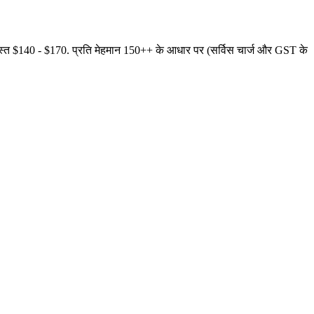
स्त $140 - $170. प्रति मेहमान 150++ के आधार पर (सर्विस चार्ज और GST के