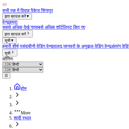
सभी एक में विवाह पैकेज सिंगापुर
द्वारा ब्राउज़ करें
▼
वेन्यू
कमरा
सबसे अधिक देखे गए
सबसे अधिक शॉर्टलिस्ट किए गए
द्वारा ब्राउज़ करें
सूची
▼
हमारी शीर्ष पसंद
चीनी वेडिंग वेन्यू
पालतू जानवरों के अनुकूल वेडिंग वेन्यू
अंतरंग वेडिंग
सूची
लॉगिन
☰
होम
More
शादी स्थल