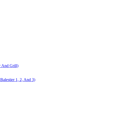
r And Grill)
alestier 1, 2, And 3)