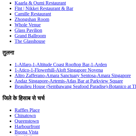
Kaarla & Oumi Restaurant
Flnt | Nikkei Restaurant & Bar
Camille Restaurant
Zhongshan Room
Whole Venue
Glass Pavilion
Grand Ballroom
The Glasshouse
तुलना
1-Alfaro-1-Altitude Coast Rooftop Bar-1-Arden
1-Atico-1-Flowerhill-Aloft Singapore Novena
Altro Zafferano-Amara Sanctuary Sentosa-Amara Singapore
Andaz Singapore-Artemis-Atlas Bar at Parkview Square
Beaulieu House (Sembawang Seafood Paradise)-Botanico at 
जिले के हिसाब से चर्च
Raffles Place
Chinatown
Queenstown
Harbourfront
Buona Vista