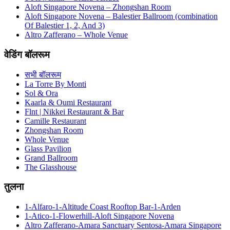
Aloft Singapore Novena – Zhongshan Room
Aloft Singapore Novena – Balestier Ballroom (combination
Of Balestier 1, 2, And 3)
Altro Zafferano – Whole Venue
वेडिंग बॉलरूम
सभी बॉलरूम
La Torre By Monti
Sol & Ora
Kaarla & Oumi Restaurant
Flnt | Nikkei Restaurant & Bar
Camille Restaurant
Zhongshan Room
Whole Venue
Glass Pavilion
Grand Ballroom
The Glasshouse
तुलना
1-Alfaro-1-Altitude Coast Rooftop Bar-1-Arden
1-Atico-1-Flowerhill-Aloft Singapore Novena
Altro Zafferano-Amara Sanctuary Sentosa-Amara Singapore