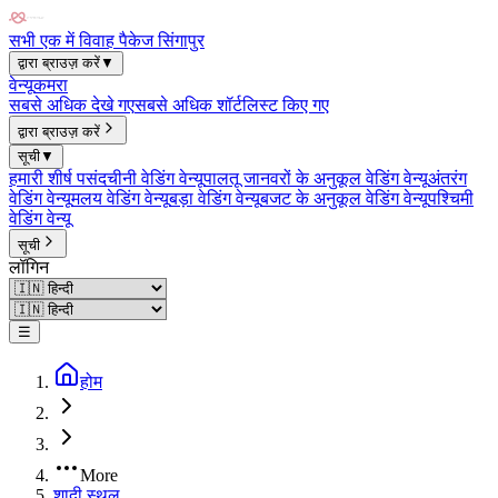
सभी एक में विवाह पैकेज सिंगापुर
द्वारा ब्राउज़ करें
▼
वेन्यू
कमरा
सबसे अधिक देखे गए
सबसे अधिक शॉर्टलिस्ट किए गए
द्वारा ब्राउज़ करें
सूची
▼
हमारी शीर्ष पसंद
चीनी वेडिंग वेन्यू
पालतू जानवरों के अनुकूल वेडिंग वेन्यू
अंतरंग
वेडिंग वेन्यू
मलय वेडिंग वेन्यू
बड़ा वेडिंग वेन्यू
बजट के अनुकूल वेडिंग वेन्यू
पश्चिमी
वेडिंग वेन्यू
सूची
लॉगिन
☰
होम
More
शादी स्थल