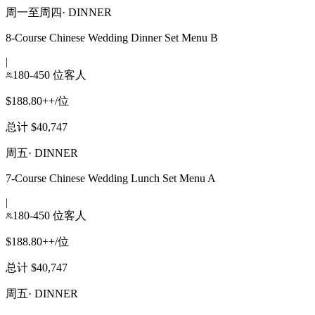
周一至周四
·
DINNER
8-Course Chinese Wedding Dinner Set Menu B
|
180-450 位客人
$188.80++/位
总计 $40,747
周五
·
DINNER
7-Course Chinese Wedding Lunch Set Menu A
|
180-450 位客人
$188.80++/位
总计 $40,747
周五
·
DINNER