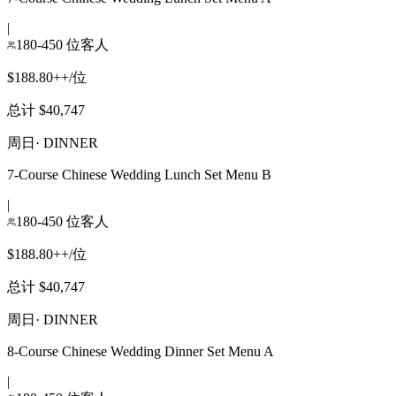
|
180-450 位客人
$188.80++/位
总计 $40,747
周日
·
DINNER
7-Course Chinese Wedding Lunch Set Menu B
|
180-450 位客人
$188.80++/位
总计 $40,747
周日
·
DINNER
8-Course Chinese Wedding Dinner Set Menu A
|