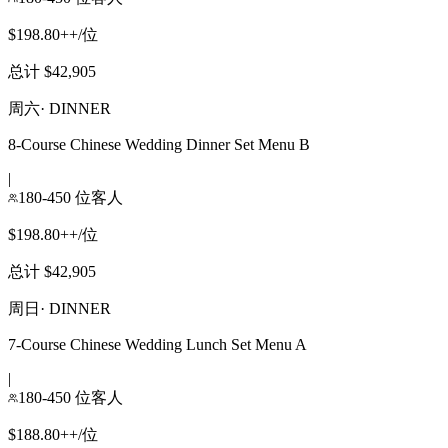
$198.80++/位
总计 $42,905
周六
·
DINNER
8-Course Chinese Wedding Dinner Set Menu B
|
180-450 位客人
$198.80++/位
总计 $42,905
周日
·
DINNER
7-Course Chinese Wedding Lunch Set Menu A
|
180-450 位客人
$188.80++/位