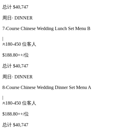
总计 $40,747
周日
·
DINNER
7-Course Chinese Wedding Lunch Set Menu B
|
180-450 位客人
$188.80++/位
总计 $40,747
周日
·
DINNER
8-Course Chinese Wedding Dinner Set Menu A
|
180-450 位客人
$188.80++/位
总计 $40,747