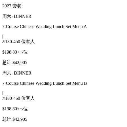
2027 套餐
周六
·
DINNER
7-Course Chinese Wedding Lunch Set Menu A
|
180-450 位客人
$198.80++/位
总计 $42,905
周六
·
DINNER
7-Course Chinese Wedding Lunch Set Menu B
|
180-450 位客人
$198.80++/位
总计 $42,905