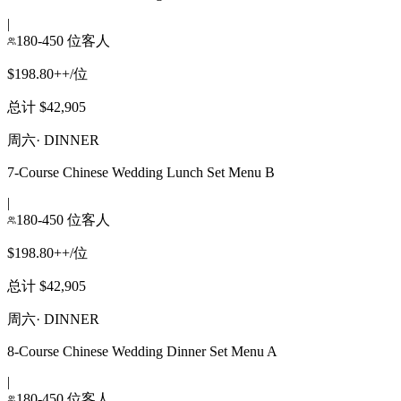
|
180-450 位客人
$198.80++/位
总计 $42,905
周六
·
DINNER
7-Course Chinese Wedding Lunch Set Menu B
|
180-450 位客人
$198.80++/位
总计 $42,905
周六
·
DINNER
8-Course Chinese Wedding Dinner Set Menu A
|
180-450 位客人