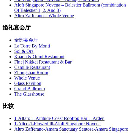
Aloft Singapore Novena – Balestier Ballroom (combination
Of Balestier 1, 2, And 3)
Altro Zafferano – Whole Venue
婚礼宴会厅
全部宴会厅
La Torre By Monti
Sol & Ora
Kaarla & Oumi Restaurant
Flnt | Nikkei Restaurant & Bar
Camille Restaurant
Zhongshan Room
Whole Venue
Glass Pavilion
Grand Ballroom
The Glasshouse
比较
1-Alfaro-1-Altitude Coast Rooftop Bar-1-Arden
1-Atico-1-Flowerhill-Aloft Singapore Novena
Altro Zafferano-Amara Sanctuary Sentosa-Amara Singapore