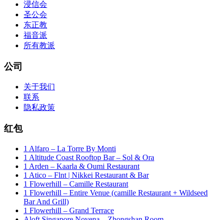
浸信会
圣公会
东正教
福音派
所有教派
公司
关于我们
联系
隐私政策
红包
1 Alfaro – La Torre By Monti
1 Altitude Coast Rooftop Bar – Sol & Ora
1 Arden – Kaarla & Oumi Restaurant
1 Atico – Flnt | Nikkei Restaurant & Bar
1 Flowerhill – Camille Restaurant
1 Flowerhill – Entire Venue (camille Restaurant + Wildseed
Bar And Grill)
1 Flowerhill – Grand Terrace
Aloft Singapore Novena – Zhongshan Room