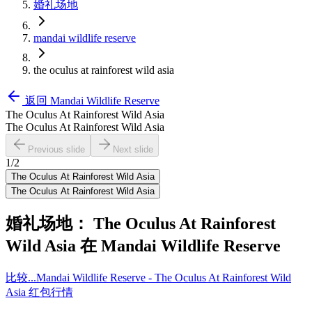
婚礼场地
mandai wildlife reserve
the oculus at rainforest wild asia
返回
Mandai Wildlife Reserve
The Oculus At Rainforest Wild Asia
The Oculus At Rainforest Wild Asia
Previous slide
Next slide
1
/
2
The Oculus At Rainforest Wild Asia
The Oculus At Rainforest Wild Asia
婚礼场地：
The Oculus At Rainforest
Wild Asia
在
Mandai Wildlife Reserve
比较...
Mandai Wildlife Reserve - The Oculus At Rainforest Wild
Asia 红包行情