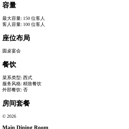
容量
最大容量
:
150
位客人
客人容量
:
100
位客人
座位布局
圆桌宴会
餐饮
菜系类型
:
西式
服务风格
:
精致餐饮
外部餐饮
:
否
房间套餐
©
2026
Main Dining Room