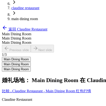
claudine restaurant
main dining room
返回
Claudine Restaurant
Main Dining Room
Main Dining Room
Main Dining Room
Previous slide
Next slide
1
/
3
Main Dining Room
Main Dining Room
Main Dining Room
婚礼场地：
Main Dining Room
在
Claudin
比较...
Claudine Restaurant - Main Dining Room 红包行情
Claudine Restaurant