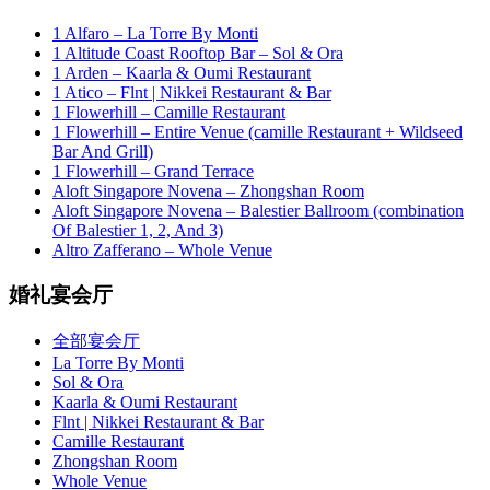
1 Alfaro – La Torre By Monti
1 Altitude Coast Rooftop Bar – Sol & Ora
1 Arden – Kaarla & Oumi Restaurant
1 Atico – Flnt | Nikkei Restaurant & Bar
1 Flowerhill – Camille Restaurant
1 Flowerhill – Entire Venue (camille Restaurant + Wildseed
Bar And Grill)
1 Flowerhill – Grand Terrace
Aloft Singapore Novena – Zhongshan Room
Aloft Singapore Novena – Balestier Ballroom (combination
Of Balestier 1, 2, And 3)
Altro Zafferano – Whole Venue
婚礼宴会厅
全部宴会厅
La Torre By Monti
Sol & Ora
Kaarla & Oumi Restaurant
Flnt | Nikkei Restaurant & Bar
Camille Restaurant
Zhongshan Room
Whole Venue