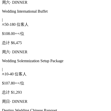
周六
·
DINNER
Wedding International Buffet
|
50-180 位客人
$108.00++/位
总计 $6,475
周六
·
DINNER
Wedding Solemnization Setup Package
|
10-40 位客人
$107.80++/位
总计 $1,293
周日
·
DINNER
Destiny Wedding Chinese Banquet