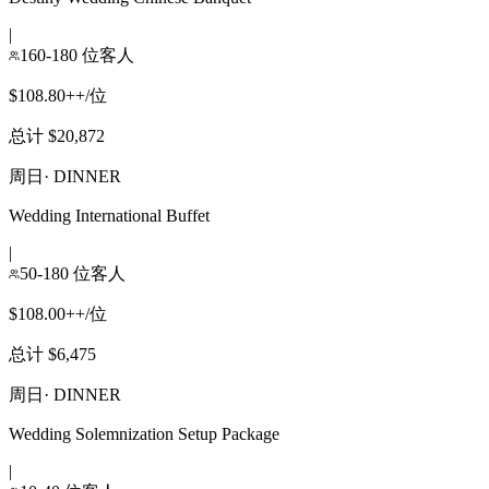
|
160-180 位客人
$108.80++/位
总计 $20,872
周日
·
DINNER
Wedding International Buffet
|
50-180 位客人
$108.00++/位
总计 $6,475
周日
·
DINNER
Wedding Solemnization Setup Package
|