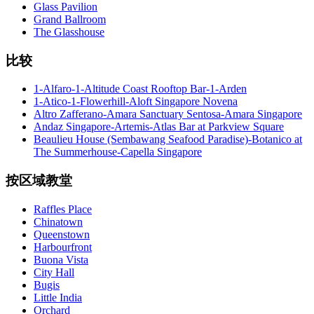
Glass Pavilion
Grand Ballroom
The Glasshouse
比较
1-Alfaro-1-Altitude Coast Rooftop Bar-1-Arden
1-Atico-1-Flowerhill-Aloft Singapore Novena
Altro Zafferano-Amara Sanctuary Sentosa-Amara Singapore
Andaz Singapore-Artemis-Atlas Bar at Parkview Square
Beaulieu House (Sembawang Seafood Paradise)-Botanico at
The Summerhouse-Capella Singapore
按区域教堂
Raffles Place
Chinatown
Queenstown
Harbourfront
Buona Vista
City Hall
Bugis
Little India
Orchard