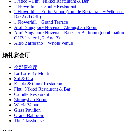
1 Atico – Flnt | Nikkei Restaurant & Bar
1 Flowerhill – Camille Restaurant
1 Flowerhill – Entire Venue (camille Restaurant + Wildseed
Bar And Grill)
1 Flowerhill – Grand Terrace
Aloft Singapore Novena – Zhongshan Room
Aloft Singapore Novena – Balestier Ballroom (combination
Of Balestier 1, 2, And 3)
Altro Zafferano – Whole Venue
婚礼宴会厅
全部宴会厅
La Torre By Monti
Sol & Ora
Kaarla & Oumi Restaurant
Flnt | Nikkei Restaurant & Bar
Camille Restaurant
Zhongshan Room
Whole Venue
Glass Pavilion
Grand Ballroom
The Glasshouse