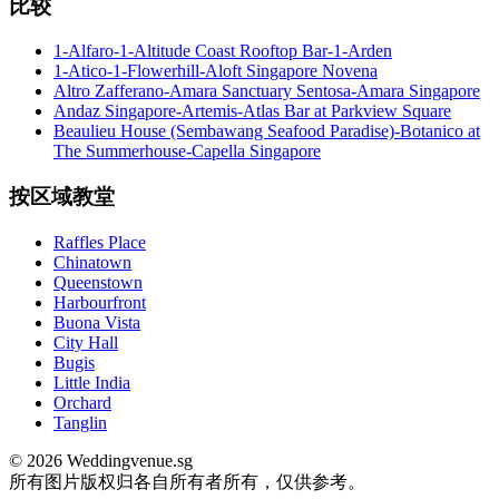
比较
1-Alfaro-1-Altitude Coast Rooftop Bar-1-Arden
1-Atico-1-Flowerhill-Aloft Singapore Novena
Altro Zafferano-Amara Sanctuary Sentosa-Amara Singapore
Andaz Singapore-Artemis-Atlas Bar at Parkview Square
Beaulieu House (Sembawang Seafood Paradise)-Botanico at
The Summerhouse-Capella Singapore
按区域教堂
Raffles Place
Chinatown
Queenstown
Harbourfront
Buona Vista
City Hall
Bugis
Little India
Orchard
Tanglin
© 2026 Weddingvenue.sg
所有图片版权归各自所有者所有，仅供参考。