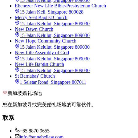
15 Jalan Kelulut, Singapore 809030
Ebenezer New Life Bible-Presbyterian Church
15 Jalan Keli, Singapore 809028
Mercy Seat Baptist Church
15 Jalan Kelulut, Singapore 809030
New Dawn Church
15 Jalan Kelulut, Singapore 809030
New Hope Community Church
15 Jalan Kelulut, Singapore 809030
New Life Assembly of God
15 Jalan Kelulut, Singapore 809030
New Life Baptist Church
15 Jalan Kelulut, Singapore 809030
St Barnabas' Church
1 Seletar Road, Singapore 807011
新加坡婚礼场地
您在新加坡寻找完美婚礼场地的可靠伙伴。
联系
+65 8870 9655
info@annabellaw.com