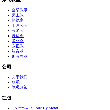
全部教堂
天主教
路德宗
卫理公会
长老会
浸信会
圣公会
东正教
福音派
所有教派
公司
关于我们
联系
隐私政策
红包
1 Alfaro – La Torre By Monti