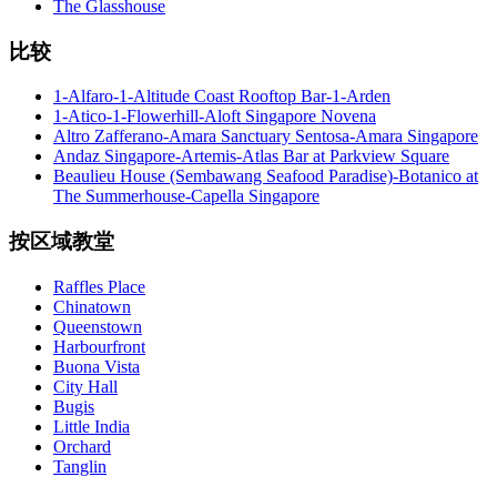
The Glasshouse
比较
1-Alfaro-1-Altitude Coast Rooftop Bar-1-Arden
1-Atico-1-Flowerhill-Aloft Singapore Novena
Altro Zafferano-Amara Sanctuary Sentosa-Amara Singapore
Andaz Singapore-Artemis-Atlas Bar at Parkview Square
Beaulieu House (Sembawang Seafood Paradise)-Botanico at
The Summerhouse-Capella Singapore
按区域教堂
Raffles Place
Chinatown
Queenstown
Harbourfront
Buona Vista
City Hall
Bugis
Little India
Orchard
Tanglin