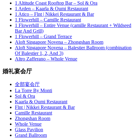
1 Altitude Coast Rooftop Bar – Sol & Ora
1 Arden – Kaarla & Oumi Restaurant
1 Atico – Flnt | Nikkei Restaurant & Bar
1 Flowerhill – Camille Restaurant
1 Flowerhill – Entire Venue (camille Restaurant + Wildseed
Bar And Grill)
1 Flowerhill – Grand Terrace
Aloft Singapore Novena – Zhongshan Room
Aloft Singapore Novena – Balestier Ballroom (combination
Of Balestier 1, 2, And 3)
Altro Zafferano – Whole Venue
婚礼宴会厅
全部宴会厅
La Torre By Monti
Sol & Ora
Kaarla & Oumi Restaurant
Flnt | Nikkei Restaurant & Bar
Camille Restaurant
Zhongshan Room
Whole Venue
Glass Pavilion
Grand Ballroom