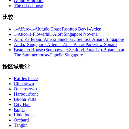
Grand Ballroom
The Glasshouse
比较
1-Alfaro-1-Altitude Coast Rooftop Bar-1-Arden
1-Atico-1-Flowerhill-Aloft Singapore Novena
Altro Zafferano-Amara Sanctuary Sentosa-Amara Singapore
Andaz Singapore-Artemis-Atlas Bar at Parkview Square
Beaulieu House (Sembawang Seafood Paradise)-Botanico at
The Summerhouse-Capella Singapore
按区域教堂
Raffles Place
Chinatown
Queenstown
Harbourfront
Buona Vista
City Hall
Bugis
Little India
Orchard
Tanglin