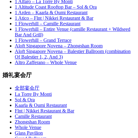
1 Alfaro – La Torre By Monti
1 Altitude Coast Rooftop Bar – Sol & Ora
1 Arden – Kaarla & Oumi Restaurant
1 Atico – Flnt | Nikkei Restaurant & Bar
1 Flowerhill – Camille Restaurant
1 Flowerhill – Entire Venue (camille Restaurant + Wildseed
Bar And Grill)
1 Flowerhill – Grand Terrace
Aloft Singapore Novena – Zhongshan Room
Aloft Singapore Novena – Balestier Ballroom (combination
Of Balestier 1, 2, And 3)
Altro Zafferano – Whole Venue
婚礼宴会厅
全部宴会厅
La Torre By Monti
Sol & Ora
Kaarla & Oumi Restaurant
Flnt | Nikkei Restaurant & Bar
Camille Restaurant
Zhongshan Room
Whole Venue
Glass Pavilion