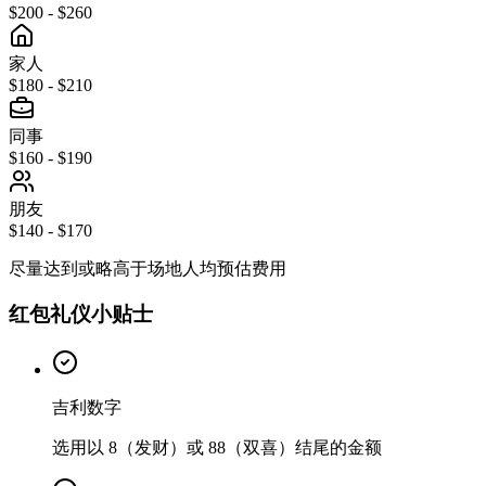
$200 - $260
家人
$180 - $210
同事
$160 - $190
朋友
$140 - $170
尽量达到或略高于场地人均预估费用
红包礼仪小贴士
吉利数字
选用以 8（发财）或 88（双喜）结尾的金额