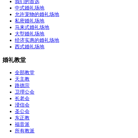
我们的首选
中式婚礼场地
允许宠物的婚礼场地
私密婚礼场地
马来式婚礼场地
大型婚礼场地
经济实惠的婚礼场地
西式婚礼场地
婚礼教堂
全部教堂
天主教
路德宗
卫理公会
长老会
浸信会
圣公会
东正教
福音派
所有教派