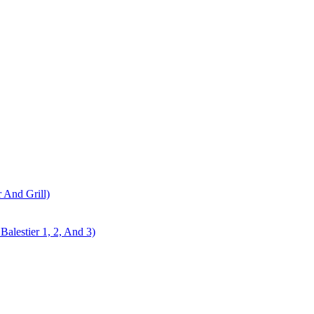
r And Grill)
alestier 1, 2, And 3)