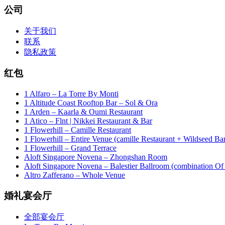
公司
关于我们
联系
隐私政策
红包
1 Alfaro – La Torre By Monti
1 Altitude Coast Rooftop Bar – Sol & Ora
1 Arden – Kaarla & Oumi Restaurant
1 Atico – Flnt | Nikkei Restaurant & Bar
1 Flowerhill – Camille Restaurant
1 Flowerhill – Entire Venue (camille Restaurant + Wildseed Ba
1 Flowerhill – Grand Terrace
Aloft Singapore Novena – Zhongshan Room
Aloft Singapore Novena – Balestier Ballroom (combination Of B
Altro Zafferano – Whole Venue
婚礼宴会厅
全部宴会厅