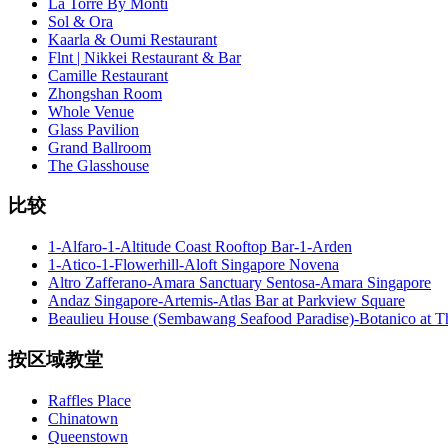
La Torre By Monti
Sol & Ora
Kaarla & Oumi Restaurant
Flnt | Nikkei Restaurant & Bar
Camille Restaurant
Zhongshan Room
Whole Venue
Glass Pavilion
Grand Ballroom
The Glasshouse
比较
1-Alfaro-1-Altitude Coast Rooftop Bar-1-Arden
1-Atico-1-Flowerhill-Aloft Singapore Novena
Altro Zafferano-Amara Sanctuary Sentosa-Amara Singapore
Andaz Singapore-Artemis-Atlas Bar at Parkview Square
Beaulieu House (Sembawang Seafood Paradise)-Botanico at 
按区域教堂
Raffles Place
Chinatown
Queenstown