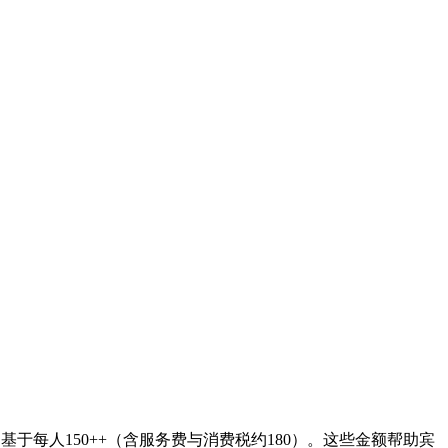
$140 - $170。基于每人150++（含服务费与消费税约180）。这些金额帮助宾