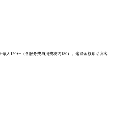
40 - $170。基于每人150++（含服务费与消费税约180）。这些金额帮助宾客