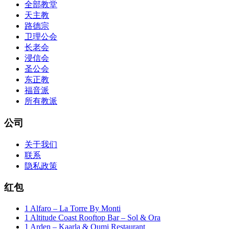
全部教堂
天主教
路德宗
卫理公会
长老会
浸信会
圣公会
东正教
福音派
所有教派
公司
关于我们
联系
隐私政策
红包
1 Alfaro – La Torre By Monti
1 Altitude Coast Rooftop Bar – Sol & Ora
1 Arden – Kaarla & Oumi Restaurant