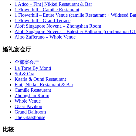
1 Atico – Flnt | Nikkei Restaurant & Bar
1 Flowerhill – Camille Restaurant
1 Flowerhill – Entire Venue (camille Restaurant + Wildseed Ba
1 Flowerhill – Grand Terrace
Aloft Singapore Novena – Zhongshan Room
Aloft Singapore Novena – Balestier Ballroom (combination Of B
Altro Zafferano – Whole Venue
婚礼宴会厅
全部宴会厅
La Torre By Monti
Sol & Ora
Kaarla & Oumi Restaurant
Flnt | Nikkei Restaurant & Bar
Camille Restaurant
Zhongshan Room
Whole Venue
Glass Pavilion
Grand Ballroom
The Glasshouse
比较