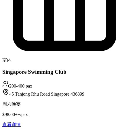
室内
Singapore Swimming Club
200-400 pax
45 Tanjong Rhu Road Singapore 436899
周六晚宴
$98.00++/pax
查看详情