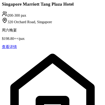
Singapore Marriott Tang Plaza Hotel
200-300 pax
320 Orchard Road, Singapore
周六晚宴
$198.80++/pax
查看详情