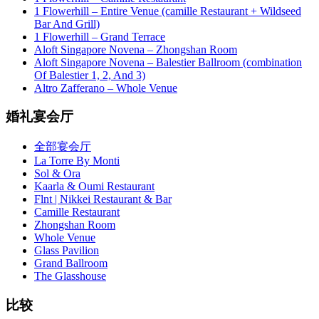
1 Flowerhill – Entire Venue (camille Restaurant + Wildseed
Bar And Grill)
1 Flowerhill – Grand Terrace
Aloft Singapore Novena – Zhongshan Room
Aloft Singapore Novena – Balestier Ballroom (combination
Of Balestier 1, 2, And 3)
Altro Zafferano – Whole Venue
婚礼宴会厅
全部宴会厅
La Torre By Monti
Sol & Ora
Kaarla & Oumi Restaurant
Flnt | Nikkei Restaurant & Bar
Camille Restaurant
Zhongshan Room
Whole Venue
Glass Pavilion
Grand Ballroom
The Glasshouse
比较