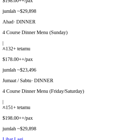
$198.00++/pax
jumlah ~$29,898
Ahad
·
DINNER
4 Course Dinner Menu (Sunday)
|
132+ tetamu
$178.00++/pax
jumlah ~$23,496
Jumaat / Sabtu
·
DINNER
4 Course Dinner Menu (Friday/Saturday)
|
151+ tetamu
$198.00++/pax
jumlah ~$29,898
Lihat Lagi