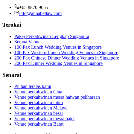
+65 8870 9655
info@annabellaw.com
Terokai
Pakej Perkahwinan Lengkap Singapura
Semua Venue
100 Pax Lunch Wedding Venues in Singapore
100 Pax Western Lunch Wedding Venues in Singapore
200 Pax Chinese Dinner Wedding Venues in Singapore
200 Pax Dinner Wedding Venues in Singapore
Senarai
Pilihan teratas kami
Venue perkahwinan Cina
Venue perkahwinan mesra haiwan peliharaan
Venue perkahwinan intim
Venue perkahwinan Melayu
Venue perkahwinan besar
Venue perkahwinan mesra bajet
Venue perkahwinan Barat