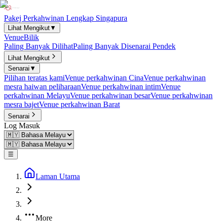
Pakej Perkahwinan Lengkap Singapura
Lihat Mengikut
▼
Venue
Bilik
Paling Banyak Dilihat
Paling Banyak Disenarai Pendek
Lihat Mengikut
Senarai
▼
Pilihan teratas kami
Venue perkahwinan Cina
Venue perkahwinan
mesra haiwan peliharaan
Venue perkahwinan intim
Venue
perkahwinan Melayu
Venue perkahwinan besar
Venue perkahwinan
mesra bajet
Venue perkahwinan Barat
Senarai
Log Masuk
☰
Laman Utama
More