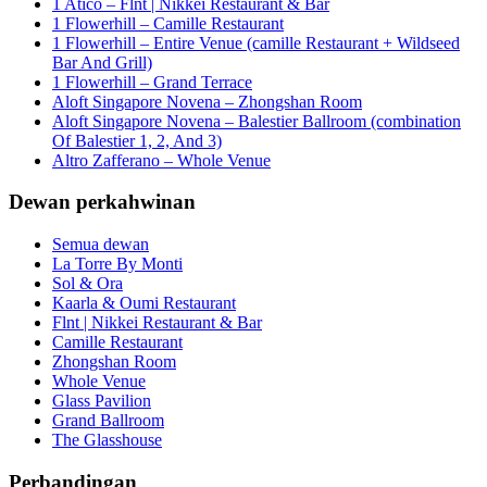
1 Atico – Flnt | Nikkei Restaurant & Bar
1 Flowerhill – Camille Restaurant
1 Flowerhill – Entire Venue (camille Restaurant + Wildseed
Bar And Grill)
1 Flowerhill – Grand Terrace
Aloft Singapore Novena – Zhongshan Room
Aloft Singapore Novena – Balestier Ballroom (combination
Of Balestier 1, 2, And 3)
Altro Zafferano – Whole Venue
Dewan perkahwinan
Semua dewan
La Torre By Monti
Sol & Ora
Kaarla & Oumi Restaurant
Flnt | Nikkei Restaurant & Bar
Camille Restaurant
Zhongshan Room
Whole Venue
Glass Pavilion
Grand Ballroom
The Glasshouse
Perbandingan