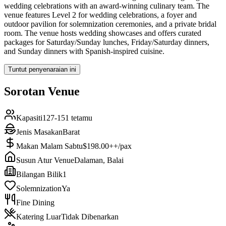
wedding celebrations with an award-winning culinary team. The
venue features Level 2 for wedding celebrations, a foyer and
outdoor pavilion for solemnization ceremonies, and a private bridal
room. The venue hosts wedding showcases and offers curated
packages for Saturday/Sunday lunches, Friday/Saturday dinners,
and Sunday dinners with Spanish-inspired cuisine.
Tuntut penyenaraian ini
Sorotan Venue
Kapasiti
127-151 tetamu
Jenis Masakan
Barat
Makan Malam Sabtu
$198.00++/pax
Susun Atur Venue
Dalaman, Balai
Bilangan Bilik
1
Solemnization
Ya
Fine Dining
Katering Luar
Tidak Dibenarkan