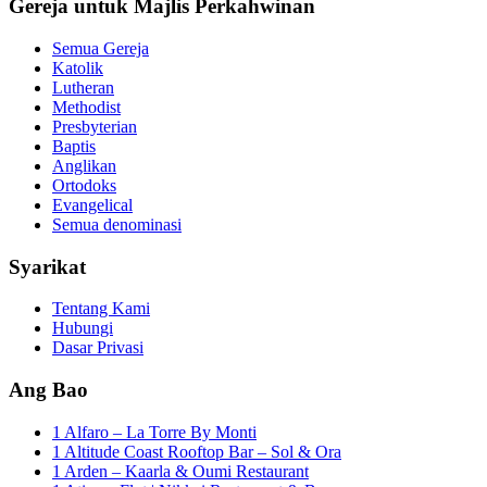
Gereja untuk Majlis Perkahwinan
Semua Gereja
Katolik
Lutheran
Methodist
Presbyterian
Baptis
Anglikan
Ortodoks
Evangelical
Semua denominasi
Syarikat
Tentang Kami
Hubungi
Dasar Privasi
Ang Bao
1 Alfaro – La Torre By Monti
1 Altitude Coast Rooftop Bar – Sol & Ora
1 Arden – Kaarla & Oumi Restaurant