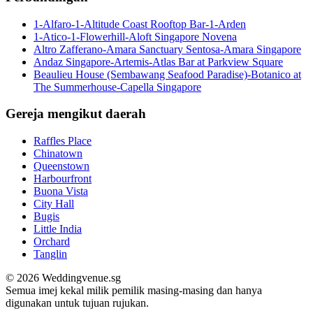
1-Alfaro-1-Altitude Coast Rooftop Bar-1-Arden
1-Atico-1-Flowerhill-Aloft Singapore Novena
Altro Zafferano-Amara Sanctuary Sentosa-Amara Singapore
Andaz Singapore-Artemis-Atlas Bar at Parkview Square
Beaulieu House (Sembawang Seafood Paradise)-Botanico at
The Summerhouse-Capella Singapore
Gereja mengikut daerah
Raffles Place
Chinatown
Queenstown
Harbourfront
Buona Vista
City Hall
Bugis
Little India
Orchard
Tanglin
© 2026 Weddingvenue.sg
Semua imej kekal milik pemilik masing-masing dan hanya
digunakan untuk tujuan rujukan.