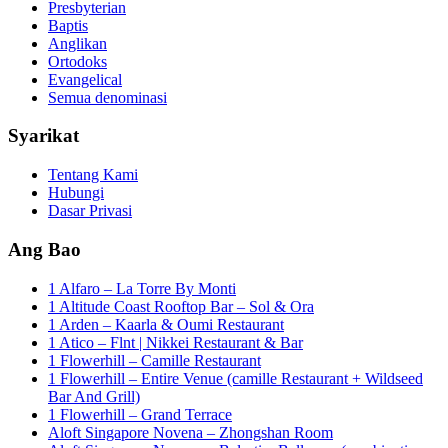
Presbyterian
Baptis
Anglikan
Ortodoks
Evangelical
Semua denominasi
Syarikat
Tentang Kami
Hubungi
Dasar Privasi
Ang Bao
1 Alfaro – La Torre By Monti
1 Altitude Coast Rooftop Bar – Sol & Ora
1 Arden – Kaarla & Oumi Restaurant
1 Atico – Flnt | Nikkei Restaurant & Bar
1 Flowerhill – Camille Restaurant
1 Flowerhill – Entire Venue (camille Restaurant + Wildseed
Bar And Grill)
1 Flowerhill – Grand Terrace
Aloft Singapore Novena – Zhongshan Room