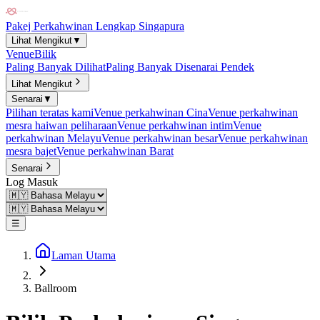
Pakej Perkahwinan Lengkap Singapura
Lihat Mengikut
▼
Venue
Bilik
Paling Banyak Dilihat
Paling Banyak Disenarai Pendek
Lihat Mengikut
Senarai
▼
Pilihan teratas kami
Venue perkahwinan Cina
Venue perkahwinan
mesra haiwan peliharaan
Venue perkahwinan intim
Venue
perkahwinan Melayu
Venue perkahwinan besar
Venue perkahwinan
mesra bajet
Venue perkahwinan Barat
Senarai
Log Masuk
☰
Laman Utama
Ballroom