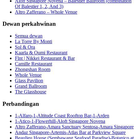
Aloft Singapore Novena – Balestier Ballroom (combination
Of Balestier 1, 2, And 3)
Altro Zafferano – Whole Venue
Dewan perkahwinan
Semua dewan
La Torre By Monti
Sol & Ora
Kaarla & Oumi Restaurant
Flnt | Nikkei Restaurant & Bar
Camille Restaurant
Zhongshan Room
Whole Venue
Glass Pavilion
Grand Ballroom
The Glasshouse
Perbandingan
1-Alfaro-1-Altitude Coast Rooftop Bar-1-Arden
1-Atico-1-Flowerhill-Aloft Singapore Novena
Altro Zafferano-Amara Sanctuary Sentosa-Amara Singapore
Andaz Singapore-Artemis-Atlas Bar at Parkview Square
Beaulieu House (Sembawang Seafood Paradise)-Botanico at