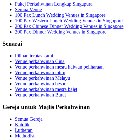
Pakej Perkahwinan Lengkap Singapura
Semua Venue
100 Pax Lunch Wedding Venues in Singapore
100 Pax Western Lunch Wedding Venues in Singapore
200 Pax Chinese Dinner Wedding Venues in Singapore
200 Pax Dinner Wedding Venues in Singapore
Senarai
Pilihan teratas kami
Venue perkahwinan Cina
Venue perkahwinan mesra haiwan peliharaan
Venue perkahwinan intim
Venue perkahwinan Melayu
Venue perkahwinan besar
Venue perkahwinan mesra bajet
Venue perkahwinan Barat
Gereja untuk Majlis Perkahwinan
Semua Gereja
Katolik
Lutheran
Methodist