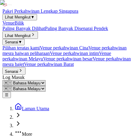
Pakej Perkahwinan Lengkap Singapura
Lihat Mengikut
▼
Venue
Bilik
Paling Banyak Dilihat
Paling Banyak Disenarai Pendek
Lihat Mengikut
Senarai
▼
Pilihan teratas kami
Venue perkahwinan Cina
Venue perkahwinan
mesra haiwan peliharaan
Venue perkahwinan intim
Venue
perkahwinan Melayu
Venue perkahwinan besar
Venue perkahwinan
mesra bajet
Venue perkahwinan Barat
Senarai
Log Masuk
☰
Laman Utama
More