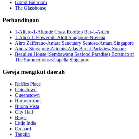
Grand Ballroom
The Glasshouse
Perbandingan
1-Alfaro-1-Altitude Coast Rooftop Bar-1-Arden
1-Atico-1-Flowerhill-Aloft Singapore Novena
Altro Zafferano-Amara Sanctuary Sentosa-Amara Singapore
Andaz Singapore-Artemis-Atlas Bar at Parkview Square
Beaulieu House (Sembawang Seafood Paradise)-Botanico at
The Summerhouse-Capella Singapore
Gereja mengikut daerah
Raffles Place
Chinatown
Queenstown
Harbourfront
Buona Vista
City Hall
Bugis
Little India
Orchard
Tanglin