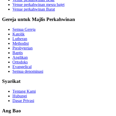
Venue perkahwinan mesra bajet
Venue perkahwinan Barat
Gereja untuk Majlis Perkahwinan
Semua Gereja
Katolik
Lutheran
Methodist
Presbyterian
Baptis
Anglikan
Ortodoks
Evangelical
Semua denominasi
Syarikat
Tentang Kami
Hubungi
Dasar Privasi
Ang Bao