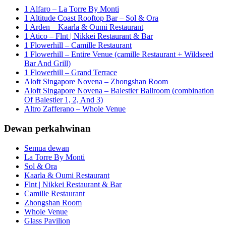
1 Alfaro – La Torre By Monti
1 Altitude Coast Rooftop Bar – Sol & Ora
1 Arden – Kaarla & Oumi Restaurant
1 Atico – Flnt | Nikkei Restaurant & Bar
1 Flowerhill – Camille Restaurant
1 Flowerhill – Entire Venue (camille Restaurant + Wildseed
Bar And Grill)
1 Flowerhill – Grand Terrace
Aloft Singapore Novena – Zhongshan Room
Aloft Singapore Novena – Balestier Ballroom (combination
Of Balestier 1, 2, And 3)
Altro Zafferano – Whole Venue
Dewan perkahwinan
Semua dewan
La Torre By Monti
Sol & Ora
Kaarla & Oumi Restaurant
Flnt | Nikkei Restaurant & Bar
Camille Restaurant
Zhongshan Room
Whole Venue
Glass Pavilion