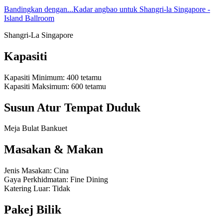
Bandingkan dengan...
Kadar angbao untuk Shangri-la Singapore -
Island Ballroom
Shangri-La Singapore
Kapasiti
Kapasiti Minimum
:
400
tetamu
Kapasiti Maksimum
:
600
tetamu
Susun Atur Tempat Duduk
Meja Bulat Bankuet
Masakan & Makan
Jenis Masakan
:
Cina
Gaya Perkhidmatan
:
Fine Dining
Katering Luar
:
Tidak
Pakej Bilik