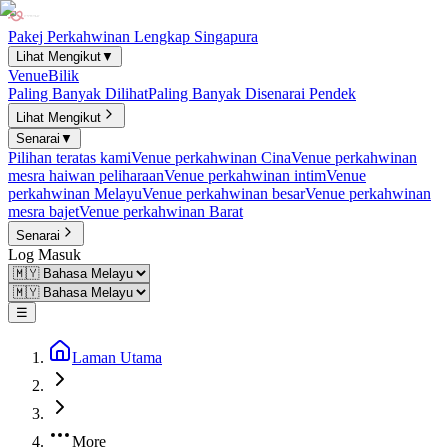
Pakej Perkahwinan Lengkap Singapura
Lihat Mengikut
▼
Venue
Bilik
Paling Banyak Dilihat
Paling Banyak Disenarai Pendek
Lihat Mengikut
Senarai
▼
Pilihan teratas kami
Venue perkahwinan Cina
Venue perkahwinan
mesra haiwan peliharaan
Venue perkahwinan intim
Venue
perkahwinan Melayu
Venue perkahwinan besar
Venue perkahwinan
mesra bajet
Venue perkahwinan Barat
Senarai
Log Masuk
☰
Laman Utama
More