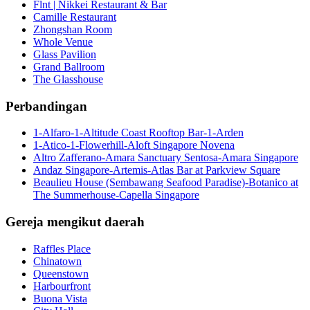
Flnt | Nikkei Restaurant & Bar
Camille Restaurant
Zhongshan Room
Whole Venue
Glass Pavilion
Grand Ballroom
The Glasshouse
Perbandingan
1-Alfaro-1-Altitude Coast Rooftop Bar-1-Arden
1-Atico-1-Flowerhill-Aloft Singapore Novena
Altro Zafferano-Amara Sanctuary Sentosa-Amara Singapore
Andaz Singapore-Artemis-Atlas Bar at Parkview Square
Beaulieu House (Sembawang Seafood Paradise)-Botanico at
The Summerhouse-Capella Singapore
Gereja mengikut daerah
Raffles Place
Chinatown
Queenstown
Harbourfront
Buona Vista