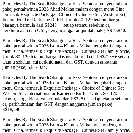
Barnacles By The Sea di Shangri-La Rasa Sentosa menyenaraikan
pakej perkahwinan 2026 Ahad Makan malam dengan menu Cina,
termasuk Exquisite Package - Choice of Chinese Set, Western Set,
International or Barbecue Buffet. Untuk 80–120 tetamu, harga
biasanya bermula dari S$248++ setiap tetamu sebelum caj
perkhidmatan dan GST, dengan anggaran jumlah pakej S$19,840.
Barnacles By The Sea di Shangri-La Rasa Sentosa menyenaraikan
pakej perkahwinan 2026 Isnin – Khamis Makan tengahari dengan
menu Cina, termasuk Exquisite Package - Chinese Set Family-Style.
Untuk 80–120 tetamu, harga biasanya bermula dari S$213++ setiap
tetamu sebelum caj perkhidmatan dan GST, dengan anggaran
jumlah pakej S$17,024.
Barnacles By The Sea di Shangri-La Rasa Sentosa menyenaraikan
pakej perkahwinan 2026 Isnin – Khamis Makan tengahari dengan
menu Cina, termasuk Exquisite Package - Choice of Chinese Set,
Western Set, International or Barbecue Buffet. Untuk 80–120
tetamu, harga biasanya bermula dari S$228++ setiap tetamu sebelum
caj perkhidmatan dan GST, dengan anggaran jumlah pakej
S$18,240.
Barnacles By The Sea di Shangri-La Rasa Sentosa menyenaraikan
pakej perkahwinan 2026 Isnin – Khamis Makan malam dengan
menu Cina, termasuk Exquisite Package - Chinese Set Family-Style.