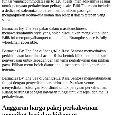
fungsi yangaccommodates up to 120 guests, menjadikannya sesuai
untuk perayaan perkahwinan pelbagai saiz. BilikThe room includes
a dedicated solemnization area, membolehkan pasangan
menganjurkan kedua-dua ikatan dan resepsi dalam tetapan yang
sama.
Barnacles By The Sea pakar dalam masakanchinese,
menawarkanfamily style yang boleh disesuaikan mengikut pilihan.
Bilik ini mempunyaibanquet round table. Ruangthe space is fully
wheelchair accessible.
Barnacles By The Sea diShangri-La Rasa Sentosa menyediakan
perkhidmatan koordinasi acara. Reka bentuk bilik membolehkan
penyesuaian untuk sepadan dengan tema perkahwinan dan pilihan
gaya. Pilihan menu boleh diatur untuk mencerminkan keperluan
tertentu.
Barnacles By The Sea diShangri-La Rasa Sentosa menggabungkan
fungsi dengan penyediaan perkhidmatan. Pasukan venue
menyediakan sokongan koordinasi untuk perayaan perkahwinan.
Ruang berfungsi sebagai kawasan fungsi untuk resepsi dan majlis
perkahwinan.
Anggaran harga pakej perkahwinan
mengikut hari dan hidangan