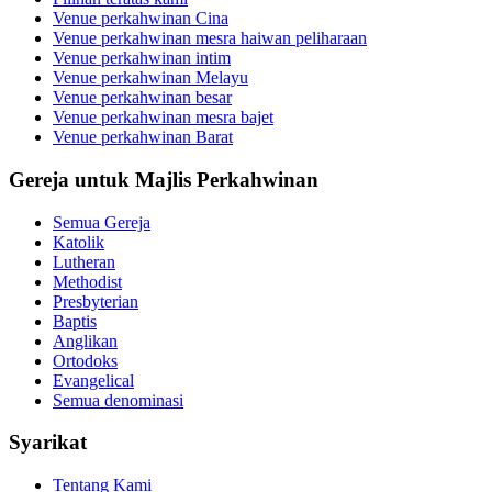
Venue perkahwinan Cina
Venue perkahwinan mesra haiwan peliharaan
Venue perkahwinan intim
Venue perkahwinan Melayu
Venue perkahwinan besar
Venue perkahwinan mesra bajet
Venue perkahwinan Barat
Gereja untuk Majlis Perkahwinan
Semua Gereja
Katolik
Lutheran
Methodist
Presbyterian
Baptis
Anglikan
Ortodoks
Evangelical
Semua denominasi
Syarikat
Tentang Kami