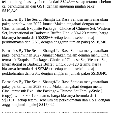
tetamu, harga biasanya bermula dari S$248++ setiap tetamu sebelum
caj perkhidmatan dan GST, dengan anggaran jumlah pakej
S$19,840.
Barnacles By The Sea di Shangri-La Rasa Sentosa menyenaraikan
pakej perkahwinan 2027 Jumaat Makan tengahari dengan menu
Cina, termasuk Exquisite Package - Choice of Chinese Set, Western
Set, International or Barbecue Buffet. Untuk 80–120 tetamu, harga
biasanya bermula dari S$228++ setiap tetamu sebelum caj
perkhidmatan dan GST, dengan anggaran jumlah pakej S$18,240.
Barnacles By The Sea di Shangri-La Rasa Sentosa menyenaraikan
pakej perkahwinan 2027 Jumaat Makan malam dengan menu Cina,
termasuk Exquisite Package - Choice of Chinese Set, Western Set,
International or Barbecue Buffet. Untuk 80–120 tetamu, harga
biasanya bermula dari S$248++ setiap tetamu sebelum caj
perkhidmatan dan GST, dengan anggaran jumlah pakej S$19,840.
Barnacles By The Sea di Shangri-La Rasa Sentosa menyenaraikan
pakej perkahwinan 2028 Sabtu Makan tengahari dengan menu
Cina, termasuk Exquisite Package - Chinese Set Family-Style ]
(copy). Untuk 80–120 tetamu, harga biasanya bermula dari
S$213++ setiap tetamu sebelum caj perkhidmatan dan GST, dengan
anggaran jumlah pakej S$17,024.