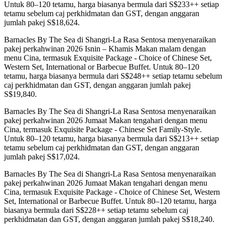
Untuk 80–120 tetamu, harga biasanya bermula dari S$233++ setiap
tetamu sebelum caj perkhidmatan dan GST, dengan anggaran
jumlah pakej S$18,624.
Barnacles By The Sea di Shangri-La Rasa Sentosa menyenaraikan
pakej perkahwinan 2026 Isnin – Khamis Makan malam dengan
menu Cina, termasuk Exquisite Package - Choice of Chinese Set,
Western Set, International or Barbecue Buffet. Untuk 80–120
tetamu, harga biasanya bermula dari S$248++ setiap tetamu sebelum
caj perkhidmatan dan GST, dengan anggaran jumlah pakej
S$19,840.
Barnacles By The Sea di Shangri-La Rasa Sentosa menyenaraikan
pakej perkahwinan 2026 Jumaat Makan tengahari dengan menu
Cina, termasuk Exquisite Package - Chinese Set Family-Style.
Untuk 80–120 tetamu, harga biasanya bermula dari S$213++ setiap
tetamu sebelum caj perkhidmatan dan GST, dengan anggaran
jumlah pakej S$17,024.
Barnacles By The Sea di Shangri-La Rasa Sentosa menyenaraikan
pakej perkahwinan 2026 Jumaat Makan tengahari dengan menu
Cina, termasuk Exquisite Package - Choice of Chinese Set, Western
Set, International or Barbecue Buffet. Untuk 80–120 tetamu, harga
biasanya bermula dari S$228++ setiap tetamu sebelum caj
perkhidmatan dan GST, dengan anggaran jumlah pakej S$18,240.