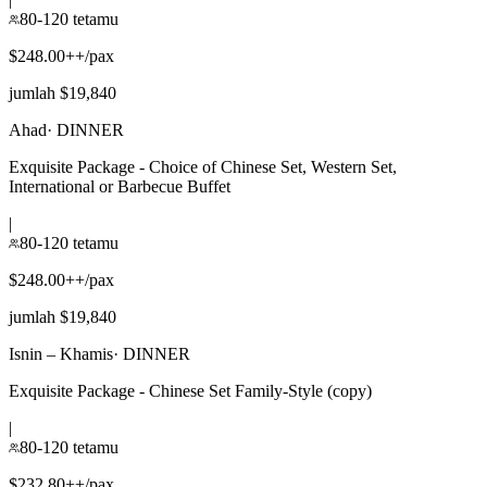
80-120 tetamu
$248.00++/pax
jumlah $19,840
Ahad
·
DINNER
Exquisite Package - Choice of Chinese Set, Western Set,
International or Barbecue Buffet
|
80-120 tetamu
$248.00++/pax
jumlah $19,840
Isnin – Khamis
·
DINNER
Exquisite Package - Chinese Set Family-Style (copy)
|
80-120 tetamu
$232.80++/pax