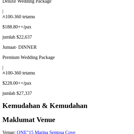
Deluxe Wedding Package
|
100-360 tetamu
$188.80++/pax
jumlah $22,637
Jumaat
·
DINNER
Premium Wedding Package
|
100-360 tetamu
$228.00++/pax
jumlah $27,337
Kemudahan & Kemudahan
Maklumat Venue
Venue
:
ONE°15 Marina Sentosa Cove