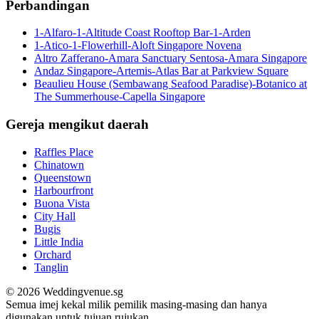
Perbandingan
1-Alfaro-1-Altitude Coast Rooftop Bar-1-Arden
1-Atico-1-Flowerhill-Aloft Singapore Novena
Altro Zafferano-Amara Sanctuary Sentosa-Amara Singapore
Andaz Singapore-Artemis-Atlas Bar at Parkview Square
Beaulieu House (Sembawang Seafood Paradise)-Botanico at
The Summerhouse-Capella Singapore
Gereja mengikut daerah
Raffles Place
Chinatown
Queenstown
Harbourfront
Buona Vista
City Hall
Bugis
Little India
Orchard
Tanglin
© 2026 Weddingvenue.sg
Semua imej kekal milik pemilik masing-masing dan hanya
digunakan untuk tujuan rujukan.