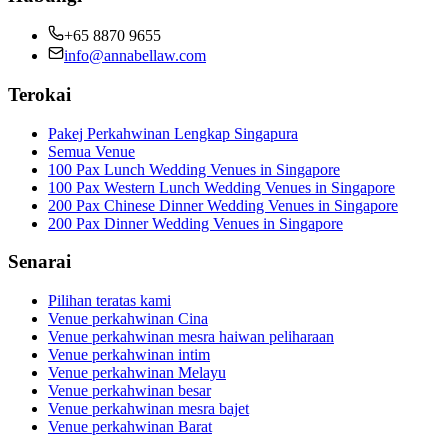
+65 8870 9655
info@annabellaw.com
Terokai
Pakej Perkahwinan Lengkap Singapura
Semua Venue
100 Pax Lunch Wedding Venues in Singapore
100 Pax Western Lunch Wedding Venues in Singapore
200 Pax Chinese Dinner Wedding Venues in Singapore
200 Pax Dinner Wedding Venues in Singapore
Senarai
Pilihan teratas kami
Venue perkahwinan Cina
Venue perkahwinan mesra haiwan peliharaan
Venue perkahwinan intim
Venue perkahwinan Melayu
Venue perkahwinan besar
Venue perkahwinan mesra bajet
Venue perkahwinan Barat