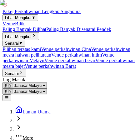
Pakej Perkahwinan Lengkap Singapura
Lihat Mengikut
▼
Venue
Bilik
Paling Banyak Dilihat
Paling Banyak Disenarai Pendek
Lihat Mengikut
Senarai
▼
Pilihan teratas kami
Venue perkahwinan Cina
Venue perkahwinan
mesra haiwan peliharaan
Venue perkahwinan intim
Venue
perkahwinan Melayu
Venue perkahwinan besar
Venue perkahwinan
mesra bajet
Venue perkahwinan Barat
Senarai
Log Masuk
☰
Laman Utama
More