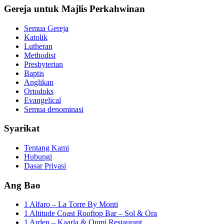
Gereja untuk Majlis Perkahwinan
Semua Gereja
Katolik
Lutheran
Methodist
Presbyterian
Baptis
Anglikan
Ortodoks
Evangelical
Semua denominasi
Syarikat
Tentang Kami
Hubungi
Dasar Privasi
Ang Bao
1 Alfaro – La Torre By Monti
1 Altitude Coast Rooftop Bar – Sol & Ora
1 Arden – Kaarla & Oumi Restaurant