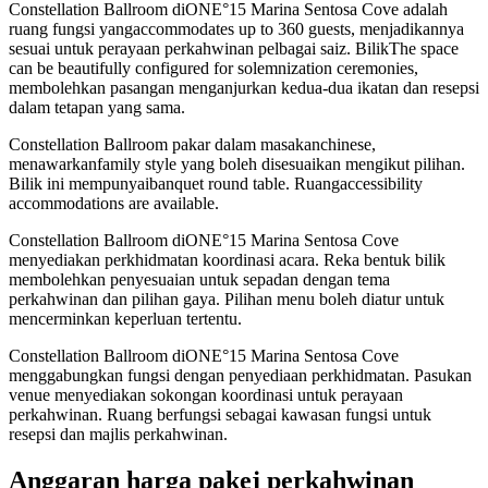
Constellation Ballroom diONE°15 Marina Sentosa Cove adalah
ruang fungsi yangaccommodates up to 360 guests, menjadikannya
sesuai untuk perayaan perkahwinan pelbagai saiz. BilikThe space
can be beautifully configured for solemnization ceremonies,
membolehkan pasangan menganjurkan kedua-dua ikatan dan resepsi
dalam tetapan yang sama.
Constellation Ballroom pakar dalam masakanchinese,
menawarkanfamily style yang boleh disesuaikan mengikut pilihan.
Bilik ini mempunyaibanquet round table. Ruangaccessibility
accommodations are available.
Constellation Ballroom diONE°15 Marina Sentosa Cove
menyediakan perkhidmatan koordinasi acara. Reka bentuk bilik
membolehkan penyesuaian untuk sepadan dengan tema
perkahwinan dan pilihan gaya. Pilihan menu boleh diatur untuk
mencerminkan keperluan tertentu.
Constellation Ballroom diONE°15 Marina Sentosa Cove
menggabungkan fungsi dengan penyediaan perkhidmatan. Pasukan
venue menyediakan sokongan koordinasi untuk perayaan
perkahwinan. Ruang berfungsi sebagai kawasan fungsi untuk
resepsi dan majlis perkahwinan.
Anggaran harga pakej perkahwinan