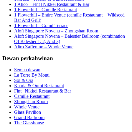
1 Atico – Flnt | Nikkei Restaurant & Bar
1 Flowerhill – Camille Restaurant
1 Flowerhill – Entire Venue (camille Restaurant + Wildseed
Bar And Grill)
1 Flowerhill – Grand Terrace
Aloft Singapore Novena – Zhongshan Room
Aloft Singapore Novena – Balestier Ballroom (combination
Of Balestier 1, 2, And 3)
Altro Zafferano – Whole Venue
Dewan perkahwinan
Semua dewan
La Torre By Monti
Sol & Ora
Kaarla & Oumi Restaurant
Flnt | Nikkei Restaurant & Bar
Camille Restaurant
Zhongshan Room
Whole Venue
Glass Pavilion
Grand Ballroom
The Glasshouse