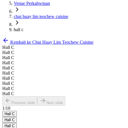
Venue Perkahwinan
chui huay lim teochew cuisine
hall c
Kembali ke
Chui Huay Lim Teochew Cuisine
Hall C
Hall C
Hall C
Hall C
Hall C
Hall C
Hall C
Hall C
Hall C
Hall C
Previous slide
Next slide
1
/
10
Hall C
Hall C
Hall C