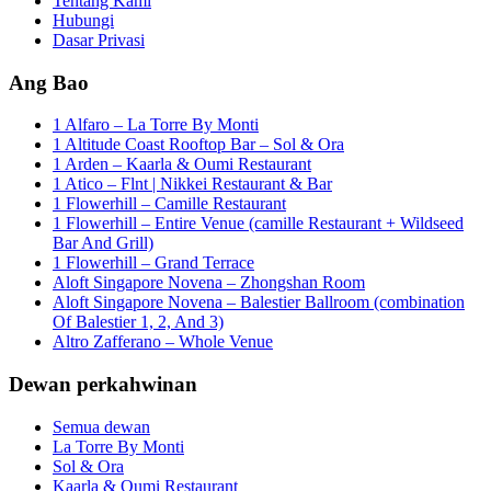
Tentang Kami
Hubungi
Dasar Privasi
Ang Bao
1 Alfaro – La Torre By Monti
1 Altitude Coast Rooftop Bar – Sol & Ora
1 Arden – Kaarla & Oumi Restaurant
1 Atico – Flnt | Nikkei Restaurant & Bar
1 Flowerhill – Camille Restaurant
1 Flowerhill – Entire Venue (camille Restaurant + Wildseed
Bar And Grill)
1 Flowerhill – Grand Terrace
Aloft Singapore Novena – Zhongshan Room
Aloft Singapore Novena – Balestier Ballroom (combination
Of Balestier 1, 2, And 3)
Altro Zafferano – Whole Venue
Dewan perkahwinan
Semua dewan
La Torre By Monti
Sol & Ora
Kaarla & Oumi Restaurant