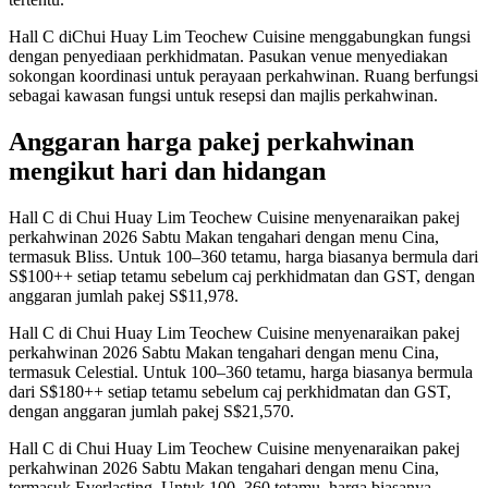
Hall C diChui Huay Lim Teochew Cuisine menggabungkan fungsi
dengan penyediaan perkhidmatan. Pasukan venue menyediakan
sokongan koordinasi untuk perayaan perkahwinan. Ruang berfungsi
sebagai kawasan fungsi untuk resepsi dan majlis perkahwinan.
Anggaran harga pakej perkahwinan
mengikut hari dan hidangan
Hall C di Chui Huay Lim Teochew Cuisine menyenaraikan pakej
perkahwinan 2026 Sabtu Makan tengahari dengan menu Cina,
termasuk Bliss. Untuk 100–360 tetamu, harga biasanya bermula dari
S$100++ setiap tetamu sebelum caj perkhidmatan dan GST, dengan
anggaran jumlah pakej S$11,978.
Hall C di Chui Huay Lim Teochew Cuisine menyenaraikan pakej
perkahwinan 2026 Sabtu Makan tengahari dengan menu Cina,
termasuk Celestial. Untuk 100–360 tetamu, harga biasanya bermula
dari S$180++ setiap tetamu sebelum caj perkhidmatan dan GST,
dengan anggaran jumlah pakej S$21,570.
Hall C di Chui Huay Lim Teochew Cuisine menyenaraikan pakej
perkahwinan 2026 Sabtu Makan tengahari dengan menu Cina,
termasuk Everlasting. Untuk 100–360 tetamu, harga biasanya