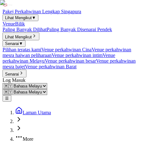
Pakej Perkahwinan Lengkap Singapura
Lihat Mengikut
▼
Venue
Bilik
Paling Banyak Dilihat
Paling Banyak Disenarai Pendek
Lihat Mengikut
Senarai
▼
Pilihan teratas kami
Venue perkahwinan Cina
Venue perkahwinan
mesra haiwan peliharaan
Venue perkahwinan intim
Venue
perkahwinan Melayu
Venue perkahwinan besar
Venue perkahwinan
mesra bajet
Venue perkahwinan Barat
Senarai
Log Masuk
☰
Laman Utama
More