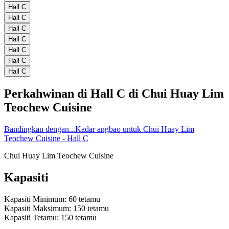
Hall C
Hall C
Hall C
Hall C
Hall C
Hall C
Hall C
Perkahwinan di
Hall C
di
Chui Huay Lim
Teochew Cuisine
Bandingkan dengan...
Kadar angbao untuk Chui Huay Lim
Teochew Cuisine - Hall C
Chui Huay Lim Teochew Cuisine
Kapasiti
Kapasiti Minimum
:
60
tetamu
Kapasiti Maksimum
:
150
tetamu
Kapasiti Tetamu
:
150
tetamu