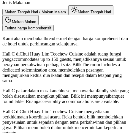
Jenis Makanan
Makan Tengah Hari / Makan Malam
Makan Tengah Hari
Makan Malam
Terima harga komprehensif
Kami akan membuka thread e-mel dengan harga komprehensif dan
cc hotel untuk perbincangan selanjutnya.
Hall C diChui Huay Lim Teochew Cuisine adalah ruang fungsi
yangaccommodates up to 150 guests, menjadikannya sesuai untuk
perayaan perkahwinan pelbagai saiz. BilikThe room includes a
dedicated solemnization area, membolehkan pasangan
menganjurkan kedua-dua ikatan dan resepsi dalam tetapan yang
sama.
Hall C pakar dalam masakanchinese, menawarkanfamily style yang
boleh disesuaikan mengikut pilihan. Bilik ini mempunyaibanquet
round table. Ruangaccessibility accommodations are available.
Hall C diChui Huay Lim Teochew Cuisine menyediakan
perkhidmatan koordinasi acara. Reka bentuk bilik membolehkan
penyesuaian untuk sepadan dengan tema perkahwinan dan pilihan
gaya. Pilihan menu boleh diatur untuk mencerminkan keperluan
tertentu.