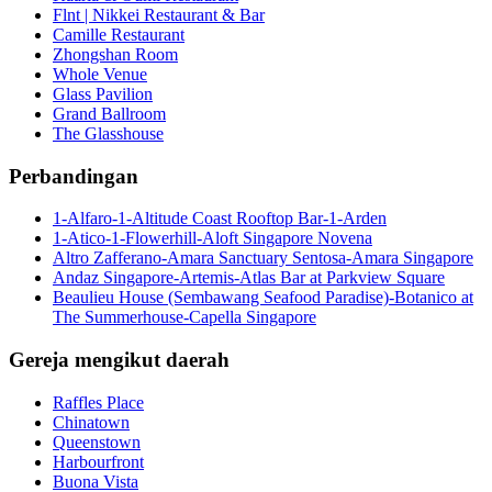
Flnt | Nikkei Restaurant & Bar
Camille Restaurant
Zhongshan Room
Whole Venue
Glass Pavilion
Grand Ballroom
The Glasshouse
Perbandingan
1-Alfaro-1-Altitude Coast Rooftop Bar-1-Arden
1-Atico-1-Flowerhill-Aloft Singapore Novena
Altro Zafferano-Amara Sanctuary Sentosa-Amara Singapore
Andaz Singapore-Artemis-Atlas Bar at Parkview Square
Beaulieu House (Sembawang Seafood Paradise)-Botanico at
The Summerhouse-Capella Singapore
Gereja mengikut daerah
Raffles Place
Chinatown
Queenstown
Harbourfront
Buona Vista