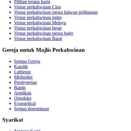
Pilihan teratas kami
Venue perkahwinan Cina
Venue perkahwinan mesra haiwan peliharaan
Venue perkahwinan intim
Venue perkahwinan Melayu
Venue perkahwinan besar
Venue perkahwinan mesra bajet
Venue perkahwinan Barat
Gereja untuk Majlis Perkahwinan
Semua Gereja
Katolik
Lutheran
Methodist
Presbyterian
Baptis
Anglikan
Ortodoks
Evangelical
Semua denominasi
Syarikat