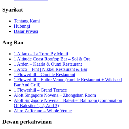
Syarikat
Tentang Kami
Hubungi
Dasar Privasi
Ang Bao
1 Alfaro – La Torre By Monti
1 Altitude Coast Rooftop Bar – Sol & Ora
1 Arden – Kaarla & Oumi Restaurant
1 Atico – Flnt | Nikkei Restaurant & Bar
1 Flowerhill – Camille Restaurant
1 Flowerhill – Entire Venue (camille Restaurant + Wildseed
Bar And Grill)
1 Flowerhill – Grand Terrace
Aloft Singapore Novena – Zhongshan Room
Aloft Singapore Novena – Balestier Ballroom (combination
Of Balestier 1, 2, And 3)
Altro Zafferano – Whole Venue
Dewan perkahwinan