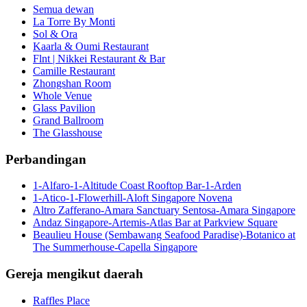
Semua dewan
La Torre By Monti
Sol & Ora
Kaarla & Oumi Restaurant
Flnt | Nikkei Restaurant & Bar
Camille Restaurant
Zhongshan Room
Whole Venue
Glass Pavilion
Grand Ballroom
The Glasshouse
Perbandingan
1-Alfaro-1-Altitude Coast Rooftop Bar-1-Arden
1-Atico-1-Flowerhill-Aloft Singapore Novena
Altro Zafferano-Amara Sanctuary Sentosa-Amara Singapore
Andaz Singapore-Artemis-Atlas Bar at Parkview Square
Beaulieu House (Sembawang Seafood Paradise)-Botanico at
The Summerhouse-Capella Singapore
Gereja mengikut daerah
Raffles Place