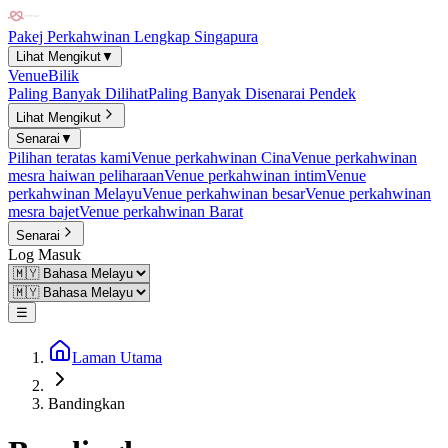
Pakej Perkahwinan Lengkap Singapura
Lihat Mengikut
▼
Venue
Bilik
Paling Banyak Dilihat
Paling Banyak Disenarai Pendek
Lihat Mengikut
Senarai
▼
Pilihan teratas kami
Venue perkahwinan Cina
Venue perkahwinan
mesra haiwan peliharaan
Venue perkahwinan intim
Venue
perkahwinan Melayu
Venue perkahwinan besar
Venue perkahwinan
mesra bajet
Venue perkahwinan Barat
Senarai
Log Masuk
☰
Laman Utama
Bandingkan