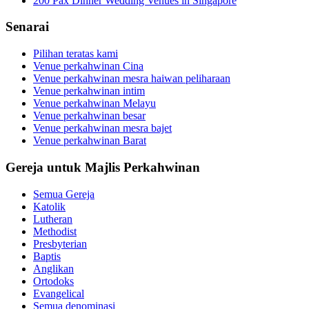
200 Pax Dinner Wedding Venues in Singapore
Senarai
Pilihan teratas kami
Venue perkahwinan Cina
Venue perkahwinan mesra haiwan peliharaan
Venue perkahwinan intim
Venue perkahwinan Melayu
Venue perkahwinan besar
Venue perkahwinan mesra bajet
Venue perkahwinan Barat
Gereja untuk Majlis Perkahwinan
Semua Gereja
Katolik
Lutheran
Methodist
Presbyterian
Baptis
Anglikan
Ortodoks
Evangelical
Semua denominasi