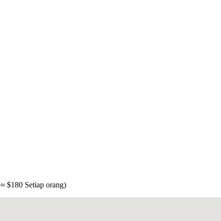
≈ $
180
Setiap orang
)