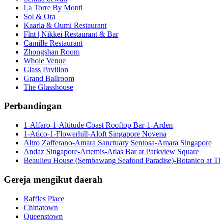
La Torre By Monti
Sol & Ora
Kaarla & Oumi Restaurant
Flnt | Nikkei Restaurant & Bar
Camille Restaurant
Zhongshan Room
Whole Venue
Glass Pavilion
Grand Ballroom
The Glasshouse
Perbandingan
1-Alfaro-1-Altitude Coast Rooftop Bar-1-Arden
1-Atico-1-Flowerhill-Aloft Singapore Novena
Altro Zafferano-Amara Sanctuary Sentosa-Amara Singapore
Andaz Singapore-Artemis-Atlas Bar at Parkview Square
Beaulieu House (Sembawang Seafood Paradise)-Botanico at 
Gereja mengikut daerah
Raffles Place
Chinatown
Queenstown