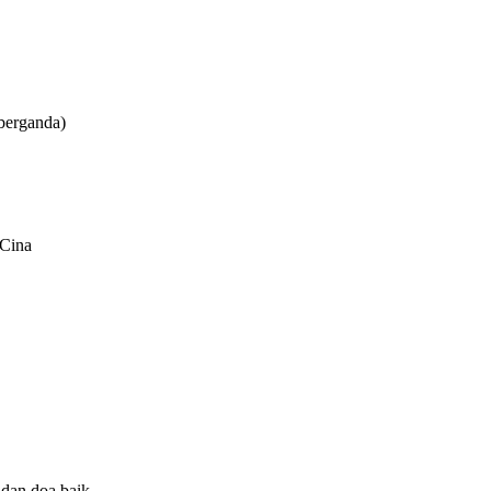
berganda)
 Cina
 dan doa baik