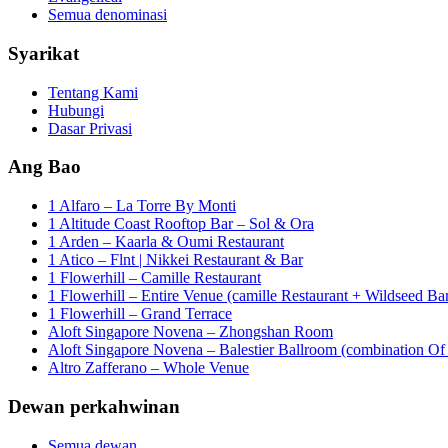
Semua denominasi
Syarikat
Tentang Kami
Hubungi
Dasar Privasi
Ang Bao
1 Alfaro – La Torre By Monti
1 Altitude Coast Rooftop Bar – Sol & Ora
1 Arden – Kaarla & Oumi Restaurant
1 Atico – Flnt | Nikkei Restaurant & Bar
1 Flowerhill – Camille Restaurant
1 Flowerhill – Entire Venue (camille Restaurant + Wildseed Ba
1 Flowerhill – Grand Terrace
Aloft Singapore Novena – Zhongshan Room
Aloft Singapore Novena – Balestier Ballroom (combination Of B
Altro Zafferano – Whole Venue
Dewan perkahwinan
Semua dewan