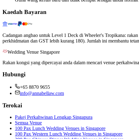
Kaedah Bayaran
Cadangan angbao untuk Level 1 Deck di Wheeler's Tropikana: rakan r
perkhidmatan dan GST lebih kurang 180). Jumlah ini membantu tetamu
Wedding Venue Singapore
Rakan kongsi yang dipercayai anda dalam mencari venue perkahwina
Hubungi
+65 8870 9655
info@annabellaw.com
Terokai
Pakej Perkahwinan Lengkap Singapura
Semua Venue
100 Pax Lunch Wedding Venues in Singapore
100 Pax Western Lunch Wedding Venues in Singapore