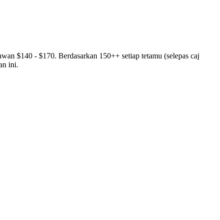
awan $140 - $170. Berdasarkan 150++ setiap tetamu (selepas caj
n ini.