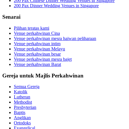
200 Pax Chinese Dinner Wedding Venues in Singapore
200 Pax Dinner Wedding Venues in Singapore
Senarai
Pilihan teratas kami
Venue perkahwinan Cina
Venue perkahwinan mesra haiwan peliharaan
Venue perkahwinan intim
Venue perkahwinan Melayu
Venue perkahwinan besar
Venue perkahwinan mesra bajet
Venue perkahwinan Barat
Gereja untuk Majlis Perkahwinan
Semua Gereja
Katolik
Lutheran
Methodist
Presbyterian
Baptis
Anglikan
Ortodoks
Evangelical