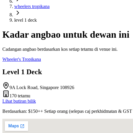
wheelers tropikana
level 1 deck
Kadar angbao untuk dewan ini
Cadangan angbao berdasarkan kos setiap tetamu di venue ini.
Wheeler's Tropikana
Level 1 Deck
9A Lock Road, Singapore 108926
170
tetamu
Lihat butiran bilik
Berdasarkan
: $
150
++
Setiap orang
(
selepas caj perkhidmatan & GST