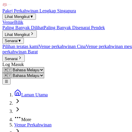
Pakej Perkahwinan Lengkap Singapura
Lihat Mengikut
▼
Venue
Bilik
Paling Banyak Dilihat
Paling Banyak Disenarai Pendek
Lihat Mengikut
Senarai
▼
Pilihan teratas kami
Venue perkahwinan Cina
Venue perkahwinan mesr
perkahwinan Barat
Senarai
Log Masuk
☰
Laman Utama
More
Venue Perkahwinan