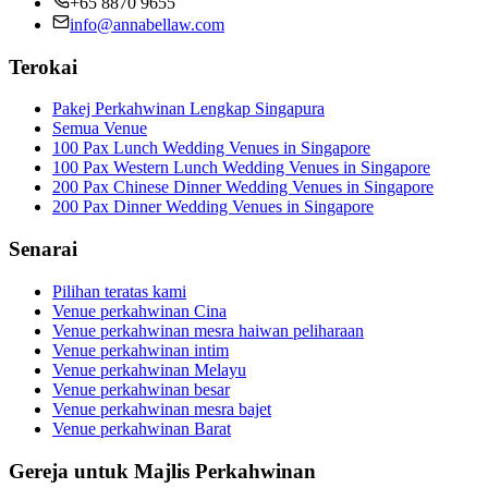
+65 8870 9655
info@annabellaw.com
Terokai
Pakej Perkahwinan Lengkap Singapura
Semua Venue
100 Pax Lunch Wedding Venues in Singapore
100 Pax Western Lunch Wedding Venues in Singapore
200 Pax Chinese Dinner Wedding Venues in Singapore
200 Pax Dinner Wedding Venues in Singapore
Senarai
Pilihan teratas kami
Venue perkahwinan Cina
Venue perkahwinan mesra haiwan peliharaan
Venue perkahwinan intim
Venue perkahwinan Melayu
Venue perkahwinan besar
Venue perkahwinan mesra bajet
Venue perkahwinan Barat
Gereja untuk Majlis Perkahwinan