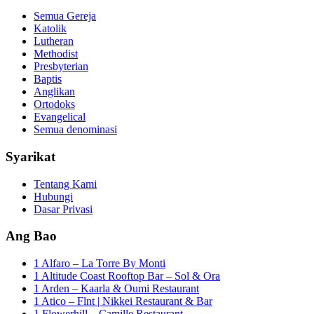
Semua Gereja
Katolik
Lutheran
Methodist
Presbyterian
Baptis
Anglikan
Ortodoks
Evangelical
Semua denominasi
Syarikat
Tentang Kami
Hubungi
Dasar Privasi
Ang Bao
1 Alfaro – La Torre By Monti
1 Altitude Coast Rooftop Bar – Sol & Ora
1 Arden – Kaarla & Oumi Restaurant
1 Atico – Flnt | Nikkei Restaurant & Bar
1 Flowerhill – Camille Restaurant