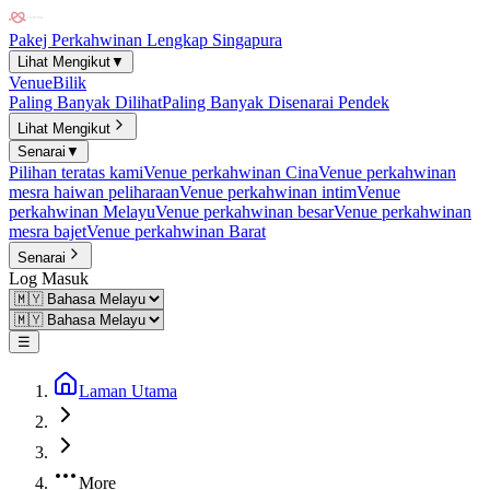
Pakej Perkahwinan Lengkap Singapura
Lihat Mengikut
▼
Venue
Bilik
Paling Banyak Dilihat
Paling Banyak Disenarai Pendek
Lihat Mengikut
Senarai
▼
Pilihan teratas kami
Venue perkahwinan Cina
Venue perkahwinan
mesra haiwan peliharaan
Venue perkahwinan intim
Venue
perkahwinan Melayu
Venue perkahwinan besar
Venue perkahwinan
mesra bajet
Venue perkahwinan Barat
Senarai
Log Masuk
☰
Laman Utama
More