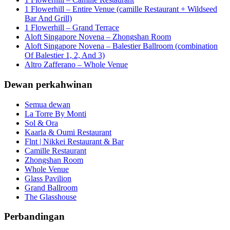
1 Flowerhill – Entire Venue (camille Restaurant + Wildseed
Bar And Grill)
1 Flowerhill – Grand Terrace
Aloft Singapore Novena – Zhongshan Room
Aloft Singapore Novena – Balestier Ballroom (combination
Of Balestier 1, 2, And 3)
Altro Zafferano – Whole Venue
Dewan perkahwinan
Semua dewan
La Torre By Monti
Sol & Ora
Kaarla & Oumi Restaurant
Flnt | Nikkei Restaurant & Bar
Camille Restaurant
Zhongshan Room
Whole Venue
Glass Pavilion
Grand Ballroom
The Glasshouse
Perbandingan