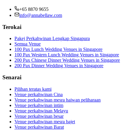
+65 8870 9655
info@annabellaw.com
Terokai
Pakej Perkahwinan Lengkap Singapura
Semua Venue
100 Pax Lunch Wedding Venues in Singapore
100 Pax Western Lunch Wedding Venues in Singapore
200 Pax Chinese Dinner Wedding Venues in Singapore
200 Pax Dinner Wedding Venues in Singapore
Senarai
Pilihan teratas kami
Venue perkahwinan Cina
Venue perkahwinan mesra haiwan peliharaan
Venue perkahwinan intim
Venue perkahwinan Melayu
Venue perkahwinan besar
Venue perkahwinan mesra bajet
Venue perkahwinan Barat