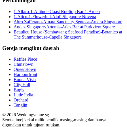
Perbandingan
1-Alfaro-1-Altitude Coast Rooftop Bar-1-Arden
1-Atico-1-Flowerhill-Aloft Singapore Novena
Altro Zafferano-Amara Sanctuary Sentosa-Amara Singapore
Andaz Singapore-Artemis-Atlas Bar at Parkview Square
Beaulieu House (Sembawang Seafood Paradise)-Botanico at
The Summerhouse-Capella Singapore
Gereja mengikut daerah
Raffles Place
Chinatown
Queenstown
Harbourfront
Buona Vista
City Hall
Bugis
Little India
Orchard
Tanglin
© 2026 Weddingvenue.sg
Semua imej kekal milik pemilik masing-masing dan hanya
digunakan untuk tujuan rujukan.