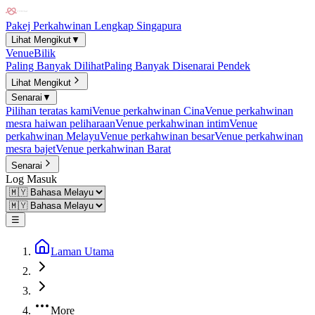
Pakej Perkahwinan Lengkap Singapura
Lihat Mengikut
▼
Venue
Bilik
Paling Banyak Dilihat
Paling Banyak Disenarai Pendek
Lihat Mengikut
Senarai
▼
Pilihan teratas kami
Venue perkahwinan Cina
Venue perkahwinan
mesra haiwan peliharaan
Venue perkahwinan intim
Venue
perkahwinan Melayu
Venue perkahwinan besar
Venue perkahwinan
mesra bajet
Venue perkahwinan Barat
Senarai
Log Masuk
☰
Laman Utama
More