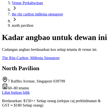
Venue Perkahwinan
the ritz carlton millenia singapore
north pavilion
Kadar angbao untuk dewan ini
Cadangan angbao berdasarkan kos setiap tetamu di venue ini.
The Ritz-Carlton, Millenia Singapore
North Pavilion
7 Raffles Avenue, Singapore 039799
60–80
tetamu
Lihat butiran bilik
Berdasarkan
: $
150
++
Setiap orang
(
selepas caj perkhidmatan &
GST
≈ $
180
Setiap orang
)