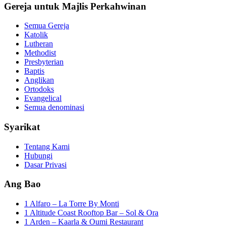
Gereja untuk Majlis Perkahwinan
Semua Gereja
Katolik
Lutheran
Methodist
Presbyterian
Baptis
Anglikan
Ortodoks
Evangelical
Semua denominasi
Syarikat
Tentang Kami
Hubungi
Dasar Privasi
Ang Bao
1 Alfaro – La Torre By Monti
1 Altitude Coast Rooftop Bar – Sol & Ora
1 Arden – Kaarla & Oumi Restaurant