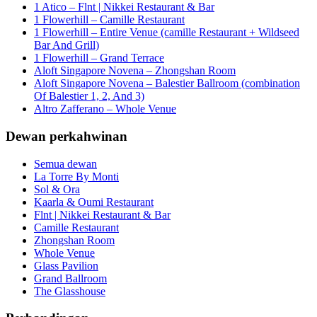
1 Atico – Flnt | Nikkei Restaurant & Bar
1 Flowerhill – Camille Restaurant
1 Flowerhill – Entire Venue (camille Restaurant + Wildseed
Bar And Grill)
1 Flowerhill – Grand Terrace
Aloft Singapore Novena – Zhongshan Room
Aloft Singapore Novena – Balestier Ballroom (combination
Of Balestier 1, 2, And 3)
Altro Zafferano – Whole Venue
Dewan perkahwinan
Semua dewan
La Torre By Monti
Sol & Ora
Kaarla & Oumi Restaurant
Flnt | Nikkei Restaurant & Bar
Camille Restaurant
Zhongshan Room
Whole Venue
Glass Pavilion
Grand Ballroom
The Glasshouse