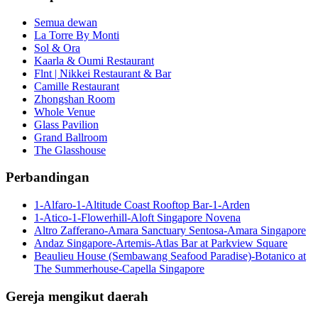
Semua dewan
La Torre By Monti
Sol & Ora
Kaarla & Oumi Restaurant
Flnt | Nikkei Restaurant & Bar
Camille Restaurant
Zhongshan Room
Whole Venue
Glass Pavilion
Grand Ballroom
The Glasshouse
Perbandingan
1-Alfaro-1-Altitude Coast Rooftop Bar-1-Arden
1-Atico-1-Flowerhill-Aloft Singapore Novena
Altro Zafferano-Amara Sanctuary Sentosa-Amara Singapore
Andaz Singapore-Artemis-Atlas Bar at Parkview Square
Beaulieu House (Sembawang Seafood Paradise)-Botanico at
The Summerhouse-Capella Singapore
Gereja mengikut daerah