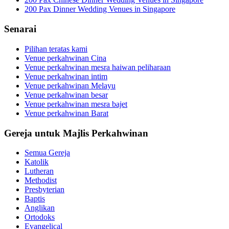
200 Pax Dinner Wedding Venues in Singapore
Senarai
Pilihan teratas kami
Venue perkahwinan Cina
Venue perkahwinan mesra haiwan peliharaan
Venue perkahwinan intim
Venue perkahwinan Melayu
Venue perkahwinan besar
Venue perkahwinan mesra bajet
Venue perkahwinan Barat
Gereja untuk Majlis Perkahwinan
Semua Gereja
Katolik
Lutheran
Methodist
Presbyterian
Baptis
Anglikan
Ortodoks
Evangelical