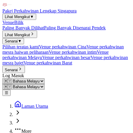
Pakej Perkahwinan Lengkap Singapura
Lihat Mengikut
▼
Venue
Bilik
Paling Banyak Dilihat
Paling Banyak Disenarai Pendek
Lihat Mengikut
Senarai
▼
Pilihan teratas kami
Venue perkahwinan Cina
Venue perkahwinan
mesra haiwan peliharaan
Venue perkahwinan intim
Venue
perkahwinan Melayu
Venue perkahwinan besar
Venue perkahwinan
mesra bajet
Venue perkahwinan Barat
Senarai
Log Masuk
☰
Laman Utama
More