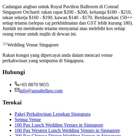
Cadangan angbao untuk Royal Pavilion Ballroom di Conrad
Singapore Orchard: rakan rapat $200 - $260, keluarga $180 - $210,
rakan sekerja $160 - $190, kawan $140 - $170. Berdasarkan 150++
setiap tetamu (selepas caj perkhidmatan dan GST lebih kurang 180).
Jumlah ini membantu tetamu menyamai atau melebihi kos setiap
orang venue untuk majlis di dewan ini.
Wedding Venue Singapore
Rakan kongsi yang dipercayai anda dalam mencari venue
perkahwinan yang sempurna di Singapura.
Hubungi
+65 8870 9655
info@annabellaw.com
Terokai
Pakej Perkahwinan Lengkap Singapura
Semua Venue
100 Pax Lunch Wedding Venues in Singapore
100 Pax Western Lunch Wedding Venues in Singapore
200 Pax Chinese Dinner Wedding Venues in Singapore