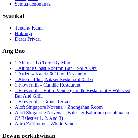
Semua denominasi
Syarikat
Tentang Kami
Hubungi
Dasar Privasi
Ang Bao
1 Alfaro – La Torre By Monti
1 Altitude Coast Rooftop Bar – Sol & Ora
1 Arden – Kaarla & Oumi Restaurant
1 Atico – Flnt | Nikkei Restaurant & Bar
1 Flowerhill – Camille Restaurant
1 Flowerhill – Entire Venue (camille Restaurant + Wildseed
Bar And Grill)
1 Flowerhill – Grand Terrace
Aloft Singapore Novena – Zhongshan Room
Aloft Singapore Novena – Balestier Ballroom (combination
Of Balestier 1, 2, And 3)
Altro Zafferano – Whole Venue
Dewan perkahwinan