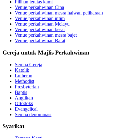
Pilihan teratas kami
Venue perkahwinan Cina
Venue perkahwinan mesra haiwan peliharaan
Venue perkahwinan intim
Venue perkahwinan Melayu
Venue perkahwinan besar
Venue perkahwinan mesra bajet
Venue perkahwinan Barat
Gereja untuk Majlis Perkahwinan
Semua Gereja
Katolik
Lutheran
Methodist
Presbyterian
Baptis
Anglikan
Ortodoks
Evangelical
Semua denominasi
Syarikat