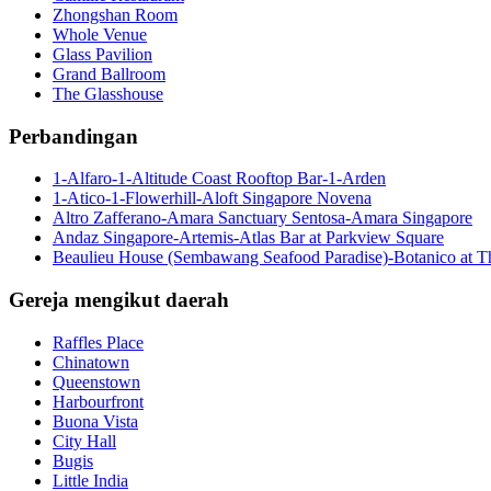
Zhongshan Room
Whole Venue
Glass Pavilion
Grand Ballroom
The Glasshouse
Perbandingan
1-Alfaro-1-Altitude Coast Rooftop Bar-1-Arden
1-Atico-1-Flowerhill-Aloft Singapore Novena
Altro Zafferano-Amara Sanctuary Sentosa-Amara Singapore
Andaz Singapore-Artemis-Atlas Bar at Parkview Square
Beaulieu House (Sembawang Seafood Paradise)-Botanico at 
Gereja mengikut daerah
Raffles Place
Chinatown
Queenstown
Harbourfront
Buona Vista
City Hall
Bugis
Little India