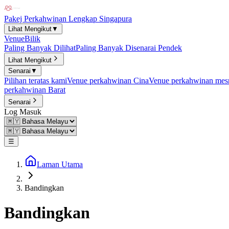
Pakej Perkahwinan Lengkap Singapura
Lihat Mengikut
▼
Venue
Bilik
Paling Banyak Dilihat
Paling Banyak Disenarai Pendek
Lihat Mengikut
Senarai
▼
Pilihan teratas kami
Venue perkahwinan Cina
Venue perkahwinan mesr
perkahwinan Barat
Senarai
Log Masuk
☰
Laman Utama
Bandingkan
Bandingkan