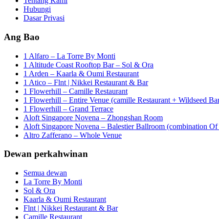
Tentang Kami
Hubungi
Dasar Privasi
Ang Bao
1 Alfaro – La Torre By Monti
1 Altitude Coast Rooftop Bar – Sol & Ora
1 Arden – Kaarla & Oumi Restaurant
1 Atico – Flnt | Nikkei Restaurant & Bar
1 Flowerhill – Camille Restaurant
1 Flowerhill – Entire Venue (camille Restaurant + Wildseed Ba
1 Flowerhill – Grand Terrace
Aloft Singapore Novena – Zhongshan Room
Aloft Singapore Novena – Balestier Ballroom (combination Of B
Altro Zafferano – Whole Venue
Dewan perkahwinan
Semua dewan
La Torre By Monti
Sol & Ora
Kaarla & Oumi Restaurant
Flnt | Nikkei Restaurant & Bar
Camille Restaurant